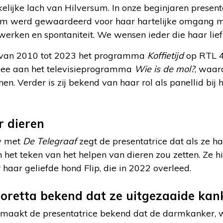
kelijke lach van Hilversum. In onze beginjaren prese
lom werd gewaardeerd voor haar hartelijke omgang m
erken en spontaniteit. We wensen ieder die haar liefh
j van 2010 tot 2023 het programma
Koffietijd
op RTL 4
mee aan het televisieprogramma
Wie is de mol?
, waar
nen. Verder is zij bekend van haar rol als panellid b
r dieren
ew met
De Telegraaf
zegt de presentatrice dat als ze h
in het teken van het helpen van dieren zou zetten. Ze 
haar geliefde hond Flip, die in 2022 overleed.
oretta bekend dat ze uitgezaaide kan
maakt de presentatrice bekend dat de darmkanker, w