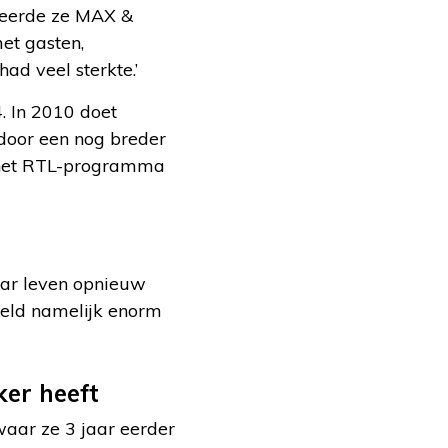
nteerde ze MAX &
et gasten,
ad veel sterkte.’
. In 2010 doet
door een nog breder
ij het RTL-programma
aar leven opnieuw
hield namelijk enorm
ker heeft
aar ze 3 jaar eerder