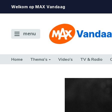
Welkom op MAX Vandaag
menu
Home
Thema’s
Video’s
TV & Radio
CONSUMENT
ETEN & DRINKEN
FAMILIE & RELATIE
GELD, W
TERUG NAAR TOEN