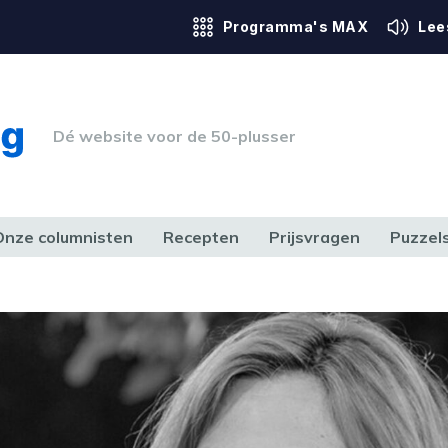
Programma's MAX
Lee
Dé website voor de 50-plusser
Onze columnisten
Recepten
Prijsvragen
Puzzel
ERK & RECHT
GEZONDHEID & SPORT
HUIS, TUIN & HOBBY
MEDIA & 