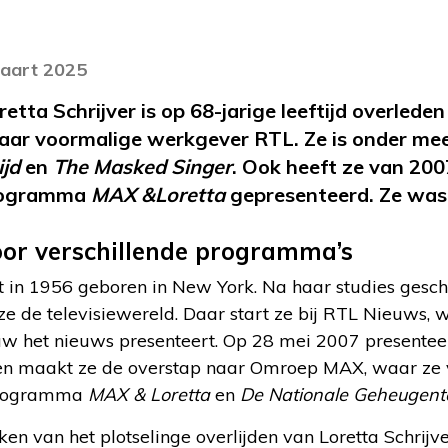
maart 2025
etta Schrijver is op 68-jarige leeftijd overlede
haar voormalige werkgever RTL. Ze is onder me
ijd
en
The Masked Singer
. Ook heeft ze van 200
rogramma
MAX &Loretta
gepresenteerd. Ze was a
oor verschillende programma’s
t in 1956 geboren in New York. Na haar studies gesch
ze de televisiewereld. Daar start ze bij RTL Nieuws,
 het nieuws presenteert. Op 28 mei 2007 presenteert
en maakt ze de overstap naar Omroep MAX, waar ze v
programma
MAX & Loretta
en
De Nationale Geheugent
kken van het plotselinge overlijden van Loretta Schrij