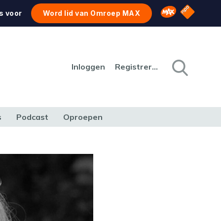
NPO Star
Omroep MAX
s voor
Word lid van Omroep MAX
Inloggen
Registreren
s
Podcast
Oproepen
CULTUUR
NATUUR & MILIEU
REIZEN & VERKEER