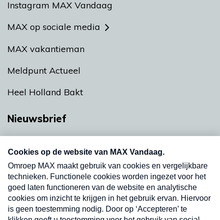
Instagram MAX Vandaag
MAX op sociale media
MAX vakantieman
Meldpunt Actueel
Heel Holland Bakt
Nieuwsbrief
Neem hier een gratis abonnement op onze
nieuwsbrief. Elke vrijdag- en dinsdagochtend in
uw mailbox.
Verzend