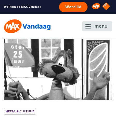
NPO S
Omroep 
Word lid
Welkom op MAX Vandaag
menu
MEDIA & CULTUUR