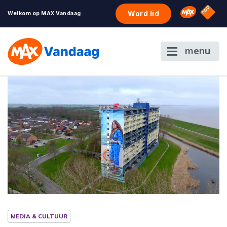
NPO S
Omroep 
Word lid
Welkom op MAX Vandaag
menu
MEDIA & CULTUUR