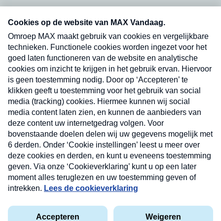
Neem hier een gratis abonnement op onze
nieuwsbrief. Elke vrijdag- en dinsdagochtend in
uw mailbox.
Verzend
Nieuwsbrief
Neem hier een gratis abonnement op onze
nieuwsbrief. Elke vrijdag- en dinsdagochtend in uw
mailbox.
Contact
Algemene voorwaarden
Privacyverklaring
Cookieverklaring