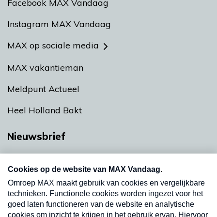
Facebook MAX Vandaag
Instagram MAX Vandaag
MAX op sociale media
MAX vakantieman
Meldpunt Actueel
Heel Holland Bakt
Nieuwsbrief
Neem hier een gratis abonnement op onze
nieuwsbrief. Elke vrijdag- en dinsdagochtend in
uw mailbox.
Verzend