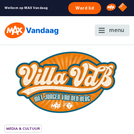
NPO S
Omroep 
Word lid
Welkom op MAX Vandaag
menu
MEDIA & CULTUUR