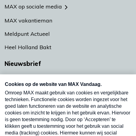
MAX op sociale media
MAX vakantieman
Meldpunt Actueel
Heel Holland Bakt
Nieuwsbrief
Neem hier een gratis abonnement op onze
nieuwsbrief. Elke vrijdag- en dinsdagochtend in
uw mailbox.
Verzend