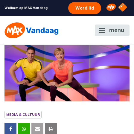
NPO S
Omroep 
Word lid
Welkom op MAX Vandaag
menu
MEDIA & CULTUUR