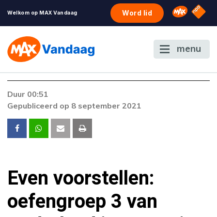
NPO S
Omroep 
Word lid
Welkom op MAX Vandaag
menu
Duur 00:51
Gepubliceerd op 8 september 2021
Even voorstellen:
oefengroep 3 van