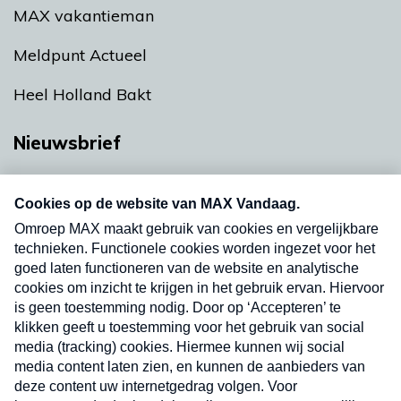
MAX vakantieman
Meldpunt Actueel
Heel Holland Bakt
Nieuwsbrief
Neem hier een gratis abonnement op onze
nieuwsbrief. Elke vrijdag- en dinsdagochtend in
uw mailbox.
Verzend