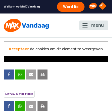
NPO S
Omroep 
Word lid
Welkom op MAX Vandaag
menu
Accepteer
de cookies om dit element te weergeven.
MEDIA & CULTUUR