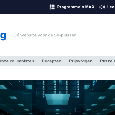
Programma's MAX
Lee
Dé website voor de 50-plusser
Onze columnisten
Recepten
Prijsvragen
Puzzel
ERK & RECHT
GEZONDHEID & SPORT
HUIS, TUIN & HOBBY
MEDIA & 