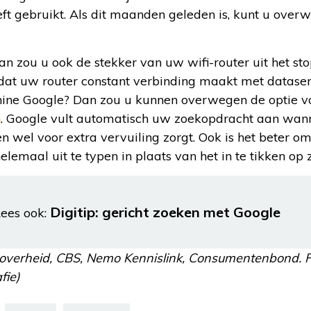
eeft gebruikt. Als dit maanden geleden is, kunt u ov
n zou u ook de stekker van uw wifi-router uit het st
 dat uw router constant verbinding maakt met datase
ine Google? Dan zou u kunnen overwegen de optie v
n
. Google vult automatisch uw zoekopdracht aan wanne
en wel voor extra vervuiling zorgt. Ook is het beter o
helemaal uit te typen in plaats van het in te tikken o
Digitip: gericht zoeken met Google
ees ook:
soverheid, CBS, Nemo Kennislink, Consumentenbond. Fo
fie)