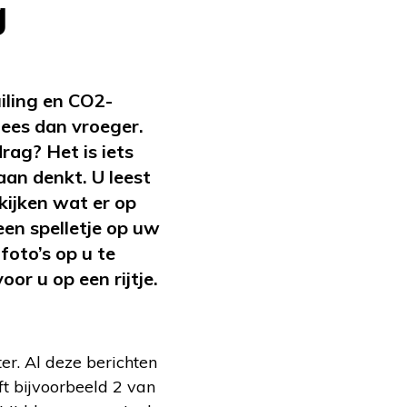
g
iling en CO2-
lees dan vroeger.
rag? Het is iets
aan denkt. U leest
kijken wat er op
en spelletje op uw
foto’s op u te
oor u op een rijtje.
r. Al deze berichten
t bijvoorbeeld 2 van