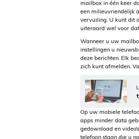
mailbox in één keer do
een milieuvriendelijk 
vervuiling. U kunt dit 
uiteraard wel voor dat
Wanneer u uw mailbox 
instellingen u nieuwsb
deze berichten. Elk be
zich kunt afmelden. Va
L
Op uw mobiele telefoo
apps minder data gebr
gedownload en video’s 
telefoon staan die u n