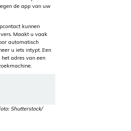
erwegen de app van uw
opcontact kunnen
rvers. Maakt u vaak
oor automatisch
er u iets intypt. Een
m het adres van een
p zoekmachine.
to: Shutterstock/