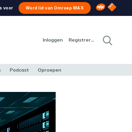
NPO Star
Omroep MAX
s voor
Word lid van Omroep MAX
Inloggen
Registreren
s
Podcast
Oproepen
CULTUUR
NATUUR & MILIEU
REIZEN & VERKEER