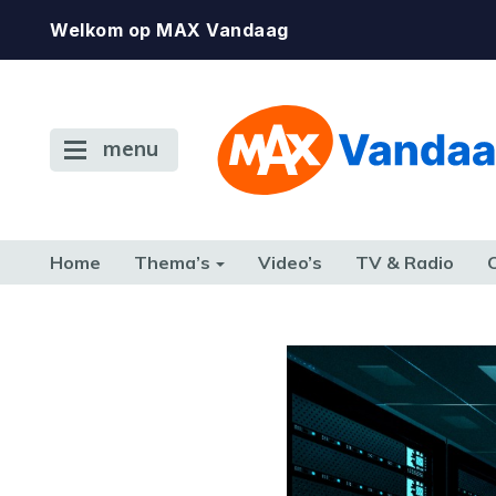
Welkom op MAX Vandaag
menu
Home
Thema’s
Video’s
TV & Radio
CONSUMENT
ETEN & DRINKEN
FAMILIE & RELATIE
GELD, W
TERUG NAAR TOEN