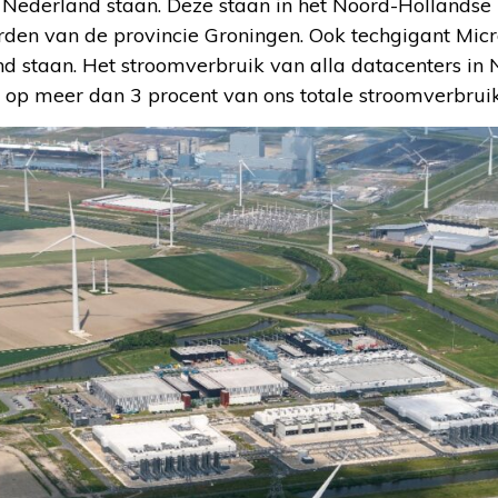
in Nederland staan. Deze staan in het Noord-Hollands
rden van de provincie Groningen. Ook techgigant Micr
nd staan. Het stroomverbruik van alla datacenters in
r op meer dan 3 procent van ons totale stroomverbruik