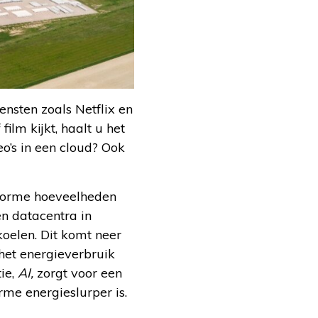
ensten zoals Netflix en
lm kijkt, haalt u het
eo’s in een cloud? Ook
enorme hoeveelheden
n datacentra in
koelen. Dit komt neer
het energieverbruik
ie,
AI,
zorgt voor een
rme energieslurper is.