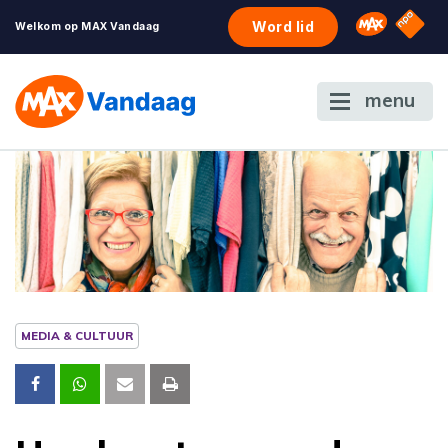
NPO S
Omroep 
Word lid
Welkom op MAX Vandaag
menu
MEDIA & CULTUUR