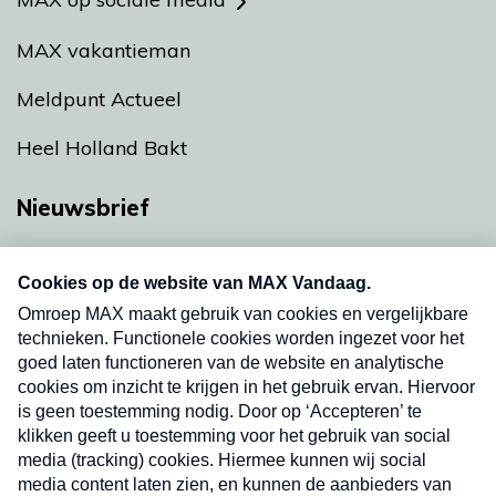
MAX vakantieman
Meldpunt Actueel
Heel Holland Bakt
Nieuwsbrief
Neem hier een gratis abonnement op onze
nieuwsbrief. Elke vrijdag- en dinsdagochtend in
uw mailbox.
Verzend