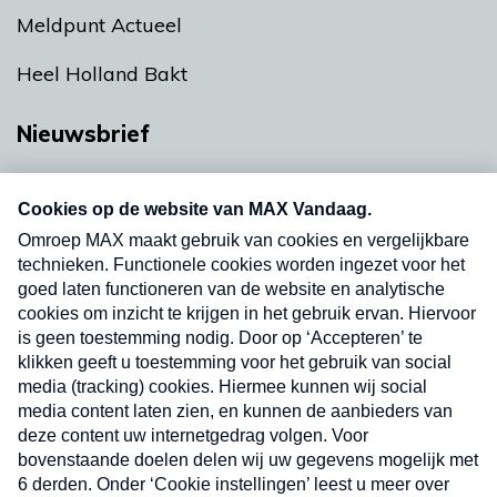
Meldpunt Actueel
Heel Holland Bakt
Nieuwsbrief
Neem hier een gratis abonnement op onze
nieuwsbrief. Elke vrijdag- en dinsdagochtend in
uw mailbox.
Verzend