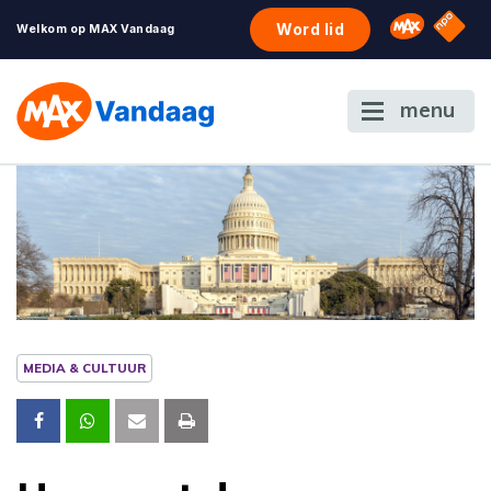
NPO S
Omroep 
Word lid
Welkom op MAX Vandaag
menu
MEDIA & CULTUUR