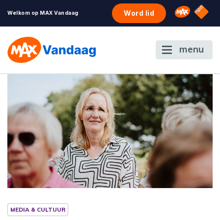
NPO S
Omroep 
Word lid
Welkom op MAX Vandaag
menu
MEDIA & CULTUUR