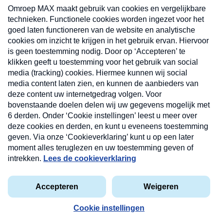
uw mailbox.
Verzend
Nieuwsbrief
Neem hier een gratis abonnement op onze
nieuwsbrief. Elke vrijdag- en dinsdagochtend in uw
mailbox.
Contact
Algemene voorwaarden
Privacyverklaring
Cookieverklaring
Kwetsbaarheid melden
privacyverklaring
Copyright © 2026 MAX Vandaag -
Omroep MAX