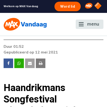
NPO S
Omroep 
Word lid
Welkom op MAX Vandaag
menu
Duur 01:52
Gepubliceerd op 12 mei 2021
Haandrikmans
Songfestival