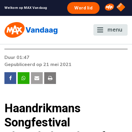
NPO S
Omroep 
Word lid
Welkom op MAX Vandaag
menu
Duur 01:47
Gepubliceerd op 21 mei 2021
Haandrikmans
Songfestival