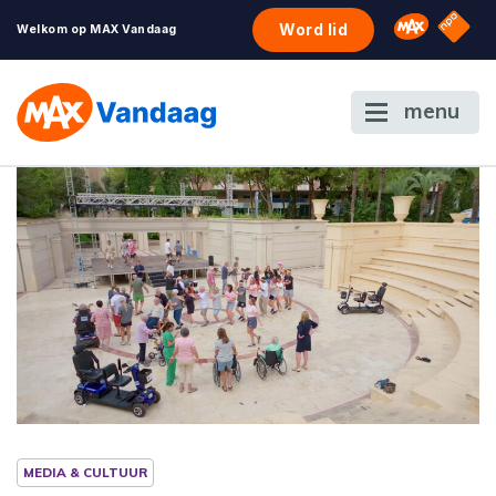
NPO S
Omroep 
Word lid
Welkom op MAX Vandaag
menu
MEDIA & CULTUUR