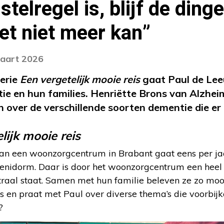
telregel is, blijf de ding
het niet meer kan”
maart 2026
erie
Een vergetelijk mooie reis
gaat Paul de Lee
 en hun families. Henriëtte Brons van Alzheime
n over de verschillende soorten dementie die er 
lijk mooie reis
n een woonzorgcentrum in Brabant gaat eens per jaa
enidorm. Daar is door het woonzorgcentrum een heel
raal staat. Samen met hun familie beleven ze zo moo
es en praat met Paul over diverse thema’s die voor
?