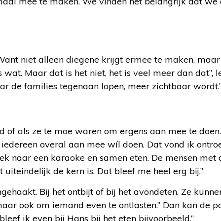
maal mee te maken. We vinden het belangrijk dat we 
Want niet alleen diegene krijgt ermee te maken, maar
t. Maar dat is het niet, het is veel meer dan dat”, l
ar de families tegenaan lopen, meer zichtbaar wordt.
rd of als ze te moe waren om ergens aan mee te doen
edereen overal aan mee wíl doen. Dat vond ik ontroer
tiek naar een karaoke en samen eten. De mensen met
 uiteindelijk de kern is. Dat bleef me heel erg bij.”
gehaakt. Bij het ontbijt of bij het avondeten. Ze kunne
maar ook om iemand even te ontlasten.” Dan kan de pa
eef ik even bij Hans bij het eten bijvoorbeeld.”