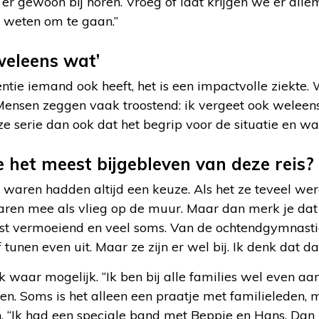
r gewoon bij horen. Vroeg of laat krijgen we er alle
weten om te gaan.”
weleens wat’
ie iemand ook heeft, het is een impactvolle ziekte. 
ensen zeggen vaak troostend: ik vergeet ook weleens wa
e serie dan ook dat het begrip voor de situatie en wa
e het meest bijgebleven van deze reis?
waren hadden altijd een keuze. Als het ze teveel we
aren mee als vlieg op de muur. Maar dan merk je dat i
est vermoeiend en veel soms. Van de ochtendgymnas
 tunen even uit. Maar ze zijn er wel bij. Ik denk dat dat
k waar mogelijk. “Ik ben bij alle families wel even aan
en. Soms is het alleen een praatje met familieleden, 
n. “Ik had een speciale band met Beppie en Hans. Dan bl