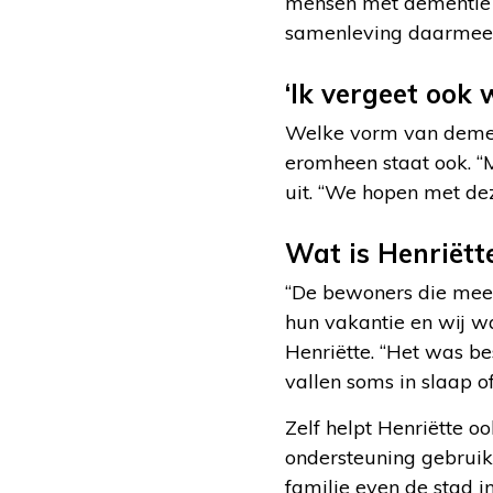
mensen met dementie e
samenleving daarmee 
‘Ik vergeet ook 
Welke vorm van dement
eromheen staat ook. “M
uit. “We hopen met dez
Wat is Henriëtt
“De bewoners die mee 
hun vakantie en wij w
Henriëtte. “Het was b
vallen soms in slaap of
Zelf helpt Henriëtte oo
ondersteuning gebruik
familie even de stad i