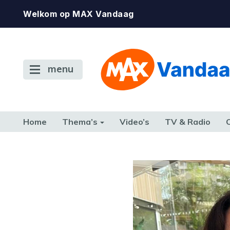
Welkom op MAX Vandaag
menu
Home
Thema’s
Video’s
TV & Radio
CONSUMENT
ETEN & DRINKEN
FAMILIE & RELATIE
GELD, W
TERUG NAAR TOEN