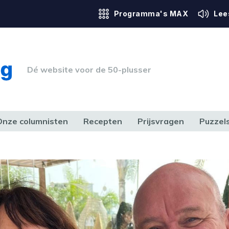
Programma's MAX
Lee
Dé website voor de 50-plusser
Onze columnisten
Recepten
Prijsvragen
Puzzel
ERK & RECHT
GEZONDHEID & SPORT
HUIS, TUIN & HOBBY
MEDIA & 