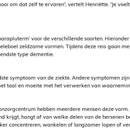
oi om dat zelf te ervaren”, vertelt Henriëtte. “Je voel
arapluterm’ voor de verschillende soorten. Hieronder
heleboel zeldzame vormen. Tijdens deze reis gaan m
endste type dementie.
endste symptoom van de ziekte. Andere symptomen zij
met taal en moeite met het verwerken van waarnemin
onzorgcentrum hebben meerdere mensen deze vorm. D
 krijgt, hangt af van welke delen van de hersenen be
ker concentreren, wankelen of langzamer lopen of v