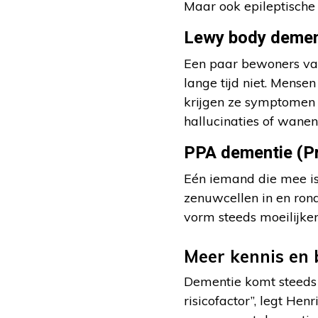
Maar ook epileptische
Lewy body demen
Een paar bewoners va
lange tijd niet. Mense
krijgen ze symptomen d
hallucinaties of wanen 
PPA dementie (Pr
Eén iemand die mee is
zenuwcellen in en ron
vorm steeds moeilijker
Meer kennis en 
Dementie komt steeds 
risicofactor”, legt He