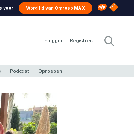
NPO Star
Omroep MAX
s voor
Word lid van Omroep MAX
Inloggen
Registreren
s
Podcast
Oproepen
CULTUUR
NATUUR & MILIEU
REIZEN & VERKEER