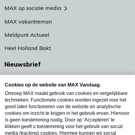
MAX op sociale media
MAX vakantieman
Meldpunt Actueel
Heel Holland Bakt
Nieuwsbrief
Neem hier een gratis abonnement op onze
nieuwsbrief. Elke vrijdag- en dinsdagochtend in
uw mailbox.
Verzend