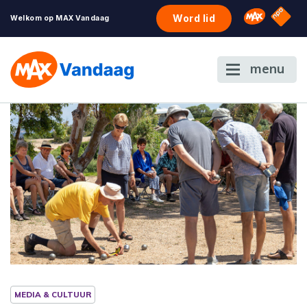
NPO S
Omroep 
Word lid
Welkom op MAX Vandaag
menu
MEDIA & CULTUUR