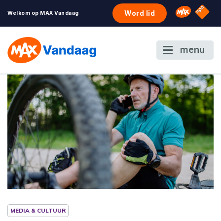
NPO S
Omroep 
Word lid
Welkom op MAX Vandaag
menu
MEDIA & CULTUUR