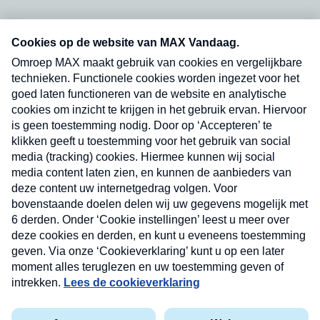
Neem hier een gratis abonnement op onze
nieuwsbrief. Elke vrijdag- en dinsdagochtend in
uw mailbox.
Verzend
Nieuwsbrief
Neem hier een gratis abonnement op onze
nieuwsbrief. Elke vrijdag- en dinsdagochtend in uw
mailbox.
Contact
Algemene voorwaarden
Privacyverklaring
Cookieverklaring