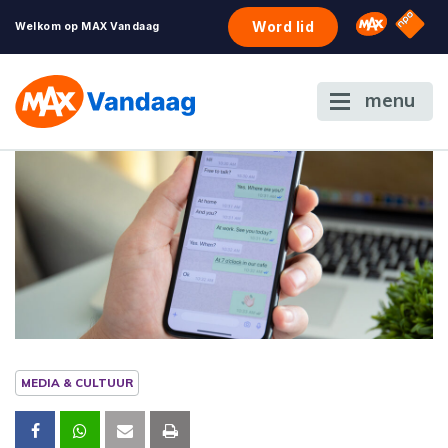
NPO S
Omroep 
Word lid
Welkom op MAX Vandaag
menu
MEDIA & CULTUUR