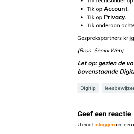
Tik rechtsonder o
Account
Tik op
.
Privacy
Tik op
.
Tik onderaan achter
Gesprekspartners krij
(Bron: SeniorWeb)
Let op: gezien de v
bovenstaande Digitip
Digitip
leesbewijze
Geef een reactie
U moet
inloggen
om een r