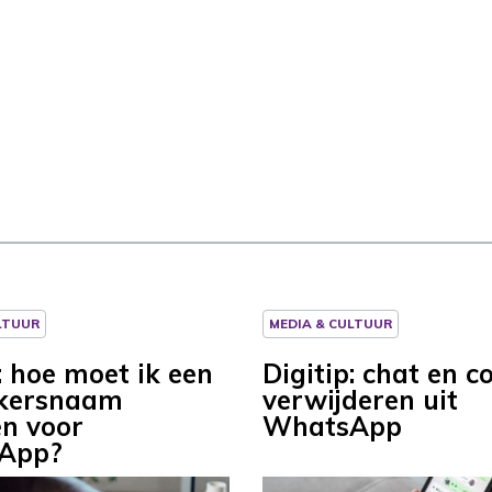
LTUUR
MEDIA & CULTUUR
: hoe moet ik een
Digitip: chat en c
ikersnaam
verwijderen uit
en voor
WhatsApp
App?