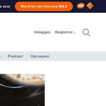
NPO Star
Omroep MAX
s voor
Word lid van Omroep MAX
Inloggen
Registreren
s
Podcast
Oproepen
CULTUUR
NATUUR & MILIEU
REIZEN & VERKEER