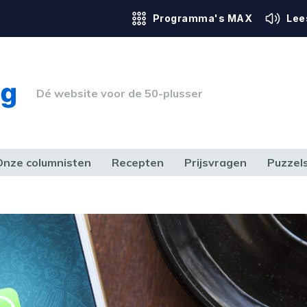
Programma's MAX
Lee
Dé website voor de 50-plusser
Onze columnisten
Recepten
Prijsvragen
Puzzel
ERK & RECHT
GEZONDHEID & SPORT
HUIS, TUIN & HOBBY
MEDIA & 