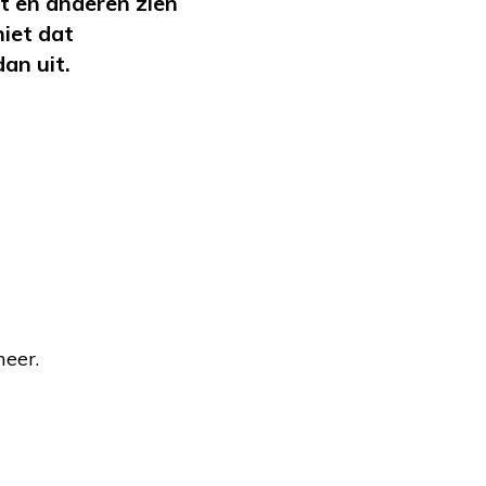
t en anderen zien
niet dat
an uit.
meer.