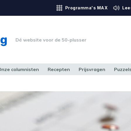
Programma's MAX
Lee
Dé website voor de 50-plusser
Onze columnisten
Recepten
Prijsvragen
Puzzel
ERK & RECHT
GEZONDHEID & SPORT
HUIS, TUIN & HOBBY
MEDIA & 