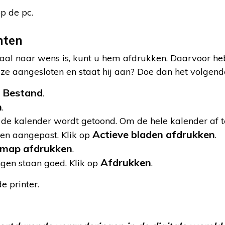
p de pc.
nten
aal naar wens is, kunt u hem afdrukken. Daarvoor heb
deze aangesloten en staat hij aan? Doe dan het volgend
Bestand
d
.
n
.
de kalender wordt getoond. Om de hele kalender af t
Actieve bladen afdrukken
den aangepast. Klik op
.
kmap afdrukken
.
Afdrukken
ngen staan goed. Klik op
.
e printer.