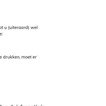
t u (uiteraard) wel
e:
e drukken, moet er