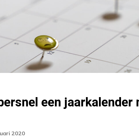
upersnel een jaarkalende
nuari 2020