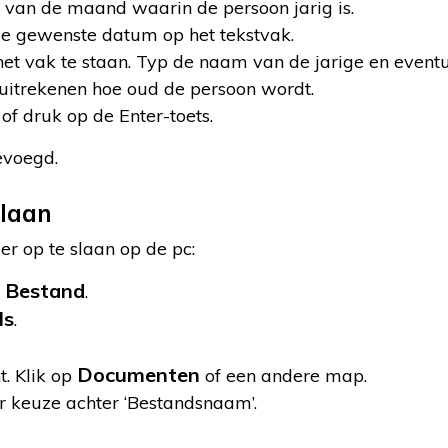
d van de maand waarin de persoon jarig is.
de gewenste datum op het tekstvak.
het vak te staan. Typ de naam van de jarige en event
t uitrekenen hoe oud de persoon wordt.
 of druk op de Enter-toets.
evoegd.
slaan
er op te slaan op de pc:
Bestand
d
.
ls
.
Documenten
. Klik op
of een andere map.
 keuze achter ‘Bestandsnaam’.