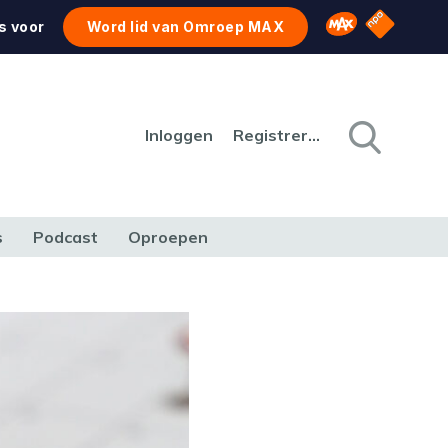
NPO Star
Omroep MAX
s voor
Word lid van Omroep MAX
Inloggen
Registreren
s
Podcast
Oproepen
CULTUUR
NATUUR & MILIEU
REIZEN & VERKEER