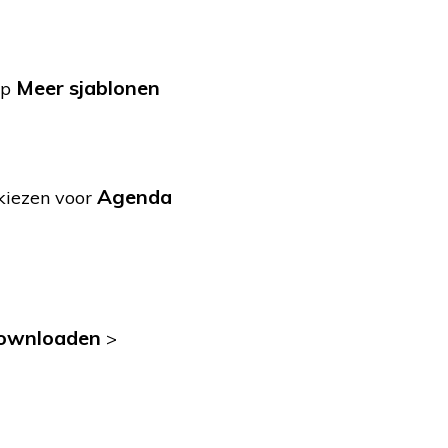
Meer sjablonen
op
Agenda
 kiezen voor
ownloaden
>