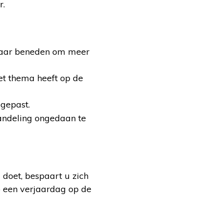
r.
r naar beneden om meer
et thema heeft op de
gepast.
andeling ongedaan te
 doet, bespaart u zich
zo een verjaardag op de