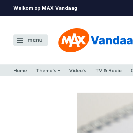
Welkom op MAX Vandaag
menu
Home
Thema’s
Video’s
TV & Radio
CONSUMENT
ETEN & DRINKEN
FAMILIE & RELATIE
GELD, W
TERUG NAAR TOEN