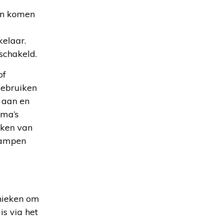
ten komen
kelaar.
schakeld.
of
gebruiken
e aan en
mma’s
jken van
 lampen
hnieken om
s via het