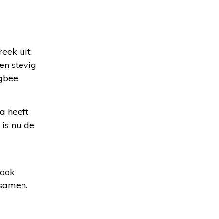
eek uit:
en stevig
igbee
a heeft
is nu de
 ook
 samen.