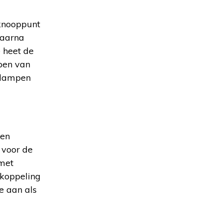
 knooppunt
Daarna
 heet de
mpen van
 lampen
een
 voor de
 met
 koppeling
e aan als