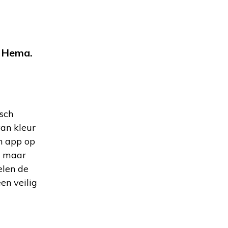
t Hema.
isch
van kleur
en app op
, maar
elen de
en veilig