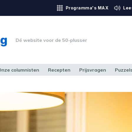
Programma's MAX
Lee
Dé website voor de 50-plusser
Onze columnisten
Recepten
Prijsvragen
Puzzel
ERK & RECHT
GEZONDHEID & SPORT
HUIS, TUIN & HOBBY
MEDIA & 