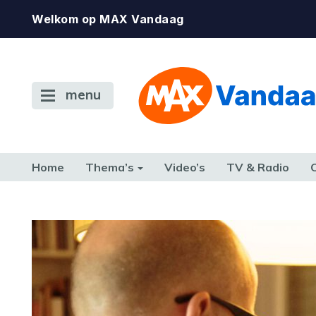
Welkom op MAX Vandaag
menu
Home
Thema’s
Video’s
TV & Radio
CONSUMENT
ETEN & DRINKEN
FAMILIE & RELATIE
GELD, W
TERUG NAAR TOEN