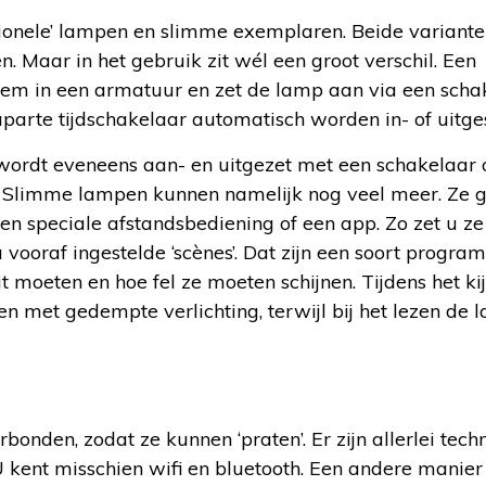
ditionele’ lampen en slimme exemplaren. Beide varian
n. Maar in het gebruik zit wél een groot verschil. Een
hem in een armatuur en zet de lamp aan via een scha
rte tijdschakelaar automatisch worden in- of uitge
ordt eveneens aan- en uitgezet met een schakelaar 
p. Slimme lampen kunnen namelijk nog veel meer. Ze 
 een speciale afstandsbediening of een app. Zo zet u z
u vooraf ingestelde ‘scènes’. Dat zijn een soort progra
moeten en hoe fel ze moeten schijnen. Tijdens het ki
en met gedempte verlichting, terwijl bij het lezen de
onden, zodat ze kunnen ‘praten’. Er zijn allerlei tec
kent misschien wifi en bluetooth. Een andere manier i