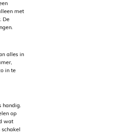
 een
alleen met
. De
ngen.
n alles in
amer,
 in te
s handig.
elen op
nd wat
n schakel