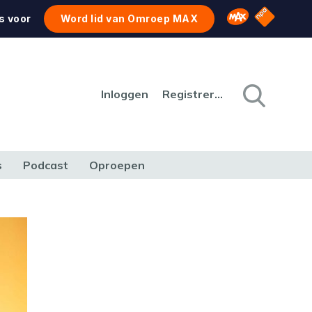
NPO Star
Omroep MAX
s voor
Word lid van Omroep MAX
Inloggen
Registreren
s
Podcast
Oproepen
CULTUUR
NATUUR & MILIEU
REIZEN & VERKEER