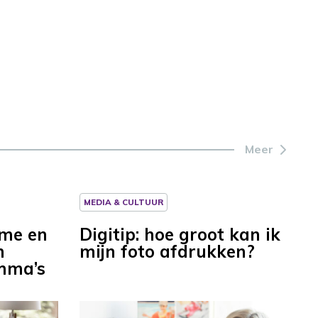
Meer
MEDIA & CULTUUR
ume en
Digitip: hoe groot kan ik
n
mijn foto afdrukken?
mma’s