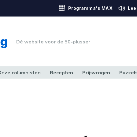
Programma's MAX
Lee
Dé website voor de 50-plusser
Onze columnisten
Recepten
Prijsvragen
Puzzel
ERK & RECHT
GEZONDHEID & SPORT
HUIS, TUIN & HOBBY
MEDIA & 