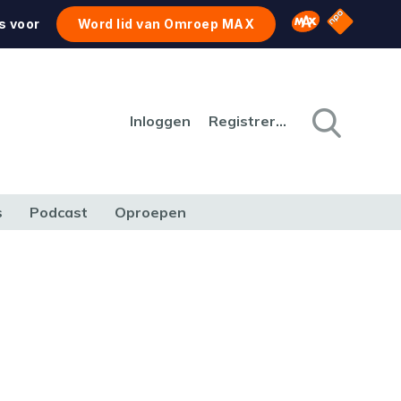
NPO Star
Omroep MAX
s voor
Word lid van Omroep MAX
Inloggen
Registreren
s
Podcast
Oproepen
CULTUUR
NATUUR & MILIEU
REIZEN & VERKEER