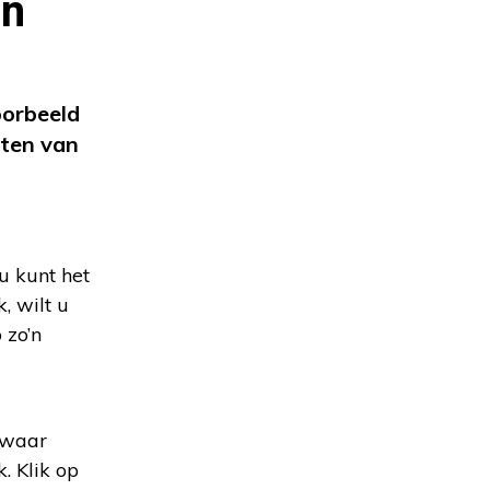
en
oorbeeld
eten van
u kunt het
, wilt u
 zo’n
 waar
. Klik op