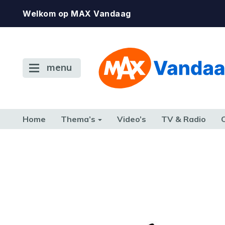
Welkom op MAX Vandaag
menu
Home
Thema’s
Video’s
TV & Radio
CONSUMENT
ETEN & DRINKEN
FAMILIE & RELATIE
GELD, W
TERUG NAAR TOEN