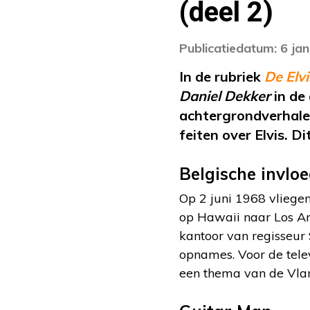
(deel 2)
Publicatiedatum: 6 ja
In de rubriek
De Elv
Daniel Dekker
in de
achtergrondverhale
feiten over Elvis. D
Belgische invlo
Op 2 juni 1968 vliegen
op Hawaii naar Los An
kantoor van regisseur 
opnames. Voor de telev
een thema van de Vlam