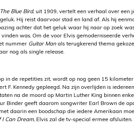
The Blue Bird
, uit 1909, vertelt een verhaal over een
geluk. Hij reist daarvoor stad en land af. Als hij eenm
rbazing achter dat het geluk waar hij naar op zoek was
e vinden was. Om de voor Elvis gemoderniseerde verha
 het nummer
Guitar Man
als terugkerend thema gekoz
aar nog als single release.
lop in de repetities zit, wordt op nog geen 15 kilomete
 F. Kennedy gepleegd. Na zijn overlijden is iedereen
Staten na de moord op Martin Luther King binnen en
eur Binder geeft daarom songwriter Earl Brown de o
en met daarin een boodschap die iedere Amerikaan mo
f I Can Dream
, Elvis zal de tv-special ermee afsluiten.