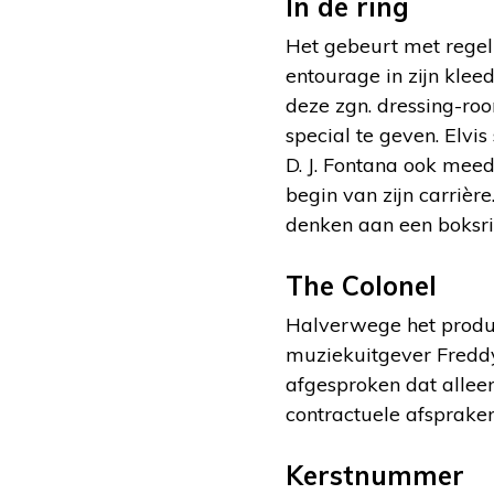
In de ring
Het gebeurt met regel
entourage in zijn klee
deze zgn. dressing-ro
special te geven. Elv
D. J. Fontana ook mee
begin van zijn carrièr
denken aan een boksri
The Colonel
Halverwege het produc
muziekuitgever Freddy
afgesproken dat alleen
contractuele afsprake
Kerstnummer