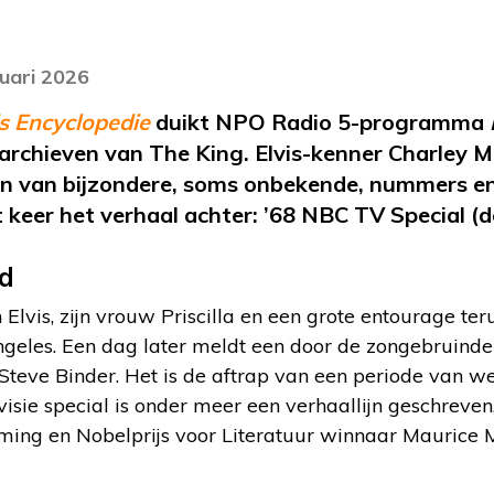
nuari 2026
is Encyclopedie
duikt NPO Radio 5-programma
 archieven van The King. Elvis-kenner Charley M
n van bijzondere, soms onbekende, nummers en 
it keer het verhaal achter: ’68 NBC TV Special (de
ed
 Elvis, zijn vrouw Priscilla en een grote entourage te
geles. Een dag later meldt een door de zongebruinde 
Steve Binder. Het is de aftrap van een periode van we
isie special is onder meer een verhaallijn geschreven
ing en Nobelprijs voor Literatuur winnaar Maurice M