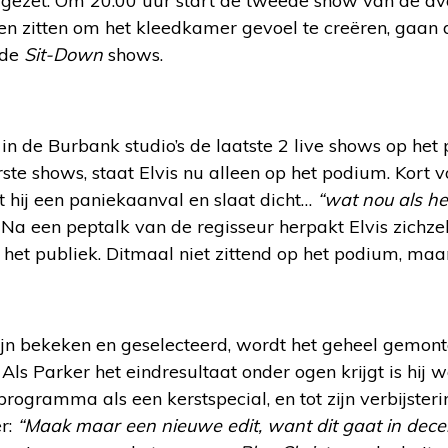
ezet. Om 20:00 uur start de tweede show van de avo
len zitten om het kleedkamer gevoel te creëren, gaan
 de
Sit-Down
shows.
in de Burbank studio’s de laatste 2 live shows op he
erste shows, staat Elvis nu alleen op het podium. Kort
gt hij een paniekaanval en slaat dicht…
“wat nou als het 
. Na een peptalk van de regisseur herpakt Elvis zichzel
het publiek. Ditmaal niet zittend op het podium, maa
jn bekeken en geselecteerd, wordt het geheel gemonte
Als Parker het eindresultaat onder ogen krijgt is hij 
rogramma als een kerstspecial, en tot zijn verbijsteri
r:
“Maak maar een nieuwe edit, want dit gaat in dec