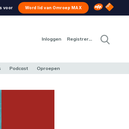
NPO Star
Omroep MAX
s voor
Word lid van Omroep MAX
Inloggen
Registreren
s
Podcast
Oproepen
CULTUUR
NATUUR & MILIEU
REIZEN & VERKEER