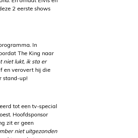
nd. En omdat Elvis en
 deze 2 eerste shows
t programma. In
 voordat The King naar
niet lukt, ik sta er
f en verovert hij die
r stand-up!
erd tot een tv-special
woest. Hoofdsponsor
ng zit er geen
ember niet uitgezonden