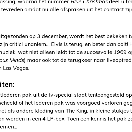
passing, waarna het nummer
Blue Christmas
deel uitm
 tevreden omdat nu alle afspraken uit het contract z
uitgezonden op 3 december, wordt het best bekeken
zijn critici unaniem… Elvis is terug, en beter dan ooit!
uziek, wat niet alleen leidt tot de succesvolle 196
ious Minds
) maar ook tot de terugkeer naar liveoptred
n Las Vegas.
iten:
tlederen pak uit de tv-special staat tentoongesteld o
scheeld of het lederen pak was voorgoed verloren ge
et als andere kleding van The King, in kleine stukjes 
on worden in een 4 LP-box. Toen een kennis het pak zag
enemen…