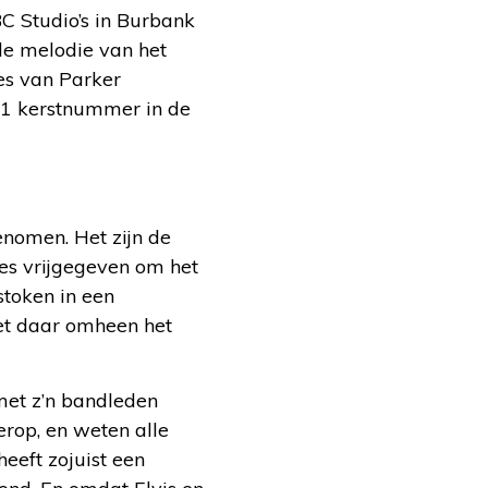
BC Studio’s in Burbank
 de melodie van het
ies van Parker
r 1 kerstnummer in de
enomen. Het zijn de
jes vrijgegeven om het
stoken in een
et daar omheen het
 met z’n bandleden
 erop, en weten alle
eeft zojuist een