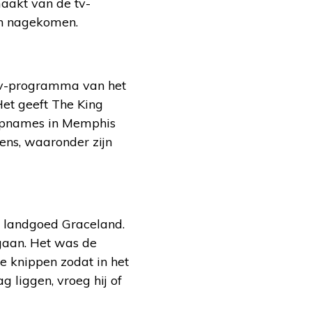
aakt van de tv-
ijn nagekomen.
 tv-programma van het
 Het geeft The King
9 opnames in Memphis
ens, waaronder zijn
p landgoed Graceland.
gaan. Het was de
te knippen zodat in het
 liggen, vroeg hij of