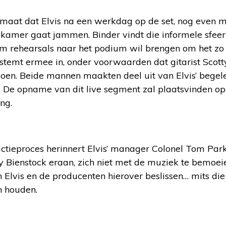
maat dat Elvis na een werkdag op de set, nog even me
dkamer gaat jammen. Binder vindt die informele sfeer 
om rehearsals naar het podium wil brengen om het zo e
is stemt ermee in, onder voorwaarden dat gitarist Sc
doen. Beide mannen maakten deel uit van Elvis’ begel
e. De opname van dit live segment zal plaatsvinden o
ng.
tieproces herinnert Elvis’ manager Colonel Tom Par
 Bienstock eraan, zich niet met de muziek te bemoeie
 Elvis en de producenten hierover beslissen… mits die
n houden.