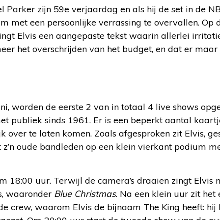
el Parker zijn 59e verjaardag en als hij de set in de N
em met een persoonlijke verrassing te overvallen. Op
zingt Elvis een aangepaste tekst waarin allerlei irritat
eer het overschrijden van het budget, en dat er maa
uni, worden de eerste 2 van in totaal 4 live shows opg
et publiek sinds 1961. Er is een beperkt aantal kaart
jk over te laten komen. Zoals afgesproken zit Elvis, ge
 z’n oude bandleden op een klein vierkant podium m
m 18:00 uur. Terwijl de camera’s draaien zingt Elvis
s, waaronder
Blue Christmas
. Na een klein uur zit het
de crew, waarom Elvis de bijnaam The King heeft: hij h