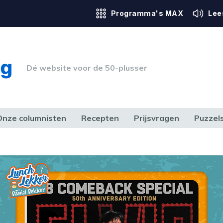
Programma's MAX
Lee
Dé website voor de 50-plusser
Onze columnisten
Recepten
Prijsvragen
Puzzel
ERK & RECHT
GEZONDHEID & SPORT
HUIS, TUIN & HOBBY
MEDIA & 