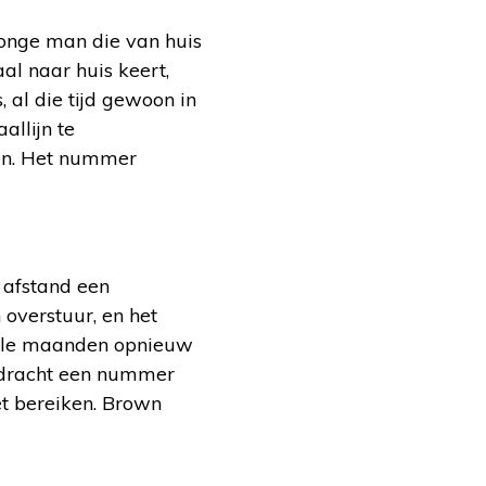
 jonge man die van huis
aal naar huis keert,
, al die tijd gewoon in
allijn te
en. Het nummer
r afstand een
 overstuur, en het
kele maanden opnieuw
pdracht een nummer
et bereiken. Brown