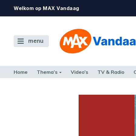
Welkom op MAX Vandaag
menu
Home
Thema’s
Video’s
TV & Radio
CONSUMENT
ETEN & DRINKEN
FAMILIE & RELATIE
GELD, W
TERUG NAAR TOEN