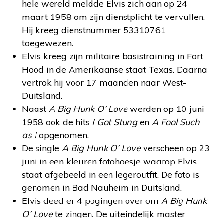
hele wereld meldde Elvis zich aan op 24
maart 1958 om zijn dienstplicht te vervullen.
Hij kreeg dienstnummer 53310761
toegewezen.
Elvis kreeg zijn militaire basistraining in Fort
Hood in de Amerikaanse staat Texas. Daarna
vertrok hij voor 17 maanden naar West-
Duitsland.
Naast
A Big Hunk O’ Love
werden op 10 juni
1958 ook de hits
I Got Stung
en
A Fool Such
as I
opgenomen.
De single
A Big Hunk O’ Love
verscheen op 23
juni in een kleuren fotohoesje waarop Elvis
staat afgebeeld in een legeroutfit. De foto is
genomen in Bad Nauheim in Duitsland.
Elvis deed er 4 pogingen over om
A Big Hunk
O’ Love
te zingen. De uiteindelijk master