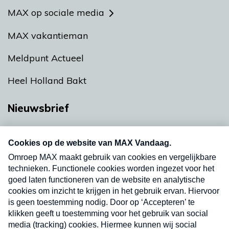
MAX op sociale media
MAX vakantieman
Meldpunt Actueel
Heel Holland Bakt
Nieuwsbrief
Neem hier een gratis abonnement op onze
nieuwsbrief. Elke vrijdag- en dinsdagochtend in
uw mailbox.
Verzend