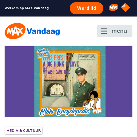
NPO S
Omroep 
Word lid
Welkom op MAX Vandaag
menu
MEDIA & CULTUUR