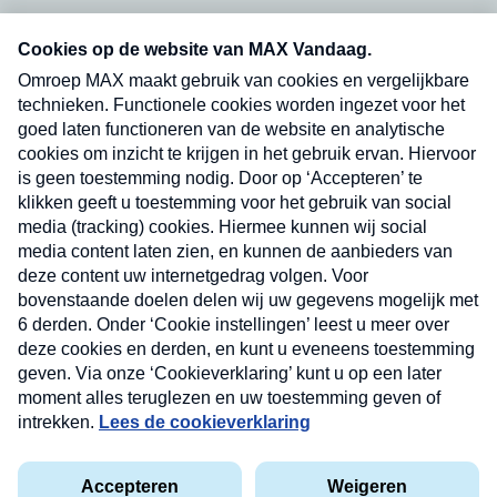
Neem hier een gratis abonnement op onze
nieuwsbrief. Elke vrijdag- en dinsdagochtend in
uw mailbox.
Verzend
Nieuwsbrief
Neem hier een gratis abonnement op onze
nieuwsbrief. Elke vrijdag- en dinsdagochtend in uw
mailbox.
Contact
Algemene voorwaarden
Privacyverklaring
Cookieverklaring