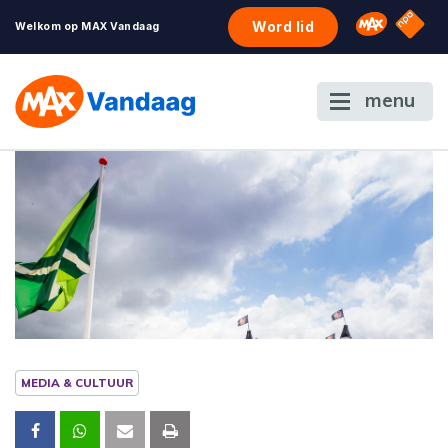
NPO S
Omroep 
Word lid
Welkom op MAX Vandaag
menu
MEDIA & CULTUUR