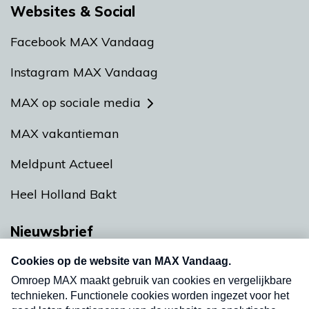
Websites & Social
Facebook MAX Vandaag
Instagram MAX Vandaag
MAX op sociale media
MAX vakantieman
Meldpunt Actueel
Heel Holland Bakt
Nieuwsbrief
Neem hier een gratis abonnement op onze
nieuwsbrief. Elke vrijdag- en dinsdagochtend in
uw mailbox.