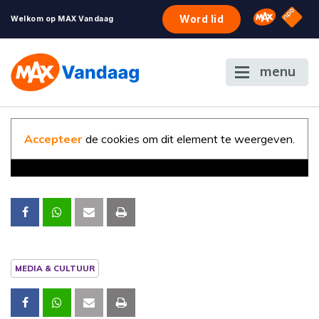
NPO S
Omroep 
Word lid
Welkom op MAX Vandaag
menu
Accepteer
de cookies om dit element te weergeven.
MEDIA & CULTUUR