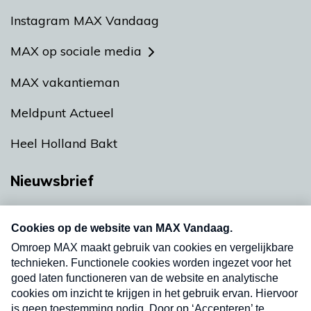
Instagram MAX Vandaag
MAX op sociale media
MAX vakantieman
Meldpunt Actueel
Heel Holland Bakt
Nieuwsbrief
Neem hier een gratis abonnement op onze
nieuwsbrief. Elke vrijdag- en dinsdagochtend in
uw mailbox.
Verzend