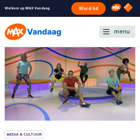
NPO S
Omroep 
Word lid
Welkom op MAX Vandaag
menu
MEDIA & CULTUUR