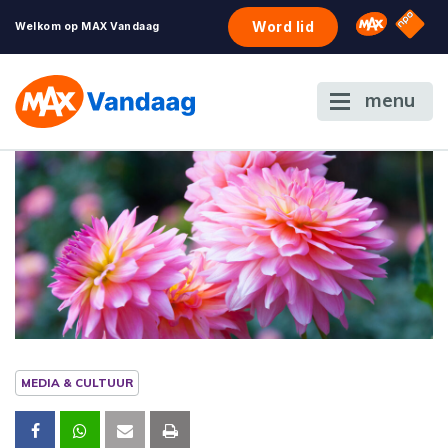
NPO S
Omroep 
Word lid
Welkom op MAX Vandaag
menu
MEDIA & CULTUUR