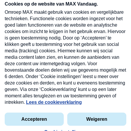
nieuwsbrief. Elke vrijdag- en dinsdagochtend in
uw mailbox.
Verzend
Nieuwsbrief
Neem hier een gratis abonnement op onze
nieuwsbrief. Elke vrijdag- en dinsdagochtend in uw
mailbox.
Contact
Algemene voorwaarden
Privacyverklaring
Cookieverklaring
Kwetsbaarheid melden
privacyverklaring
Copyright © 2026 MAX Vandaag -
Omroep MAX