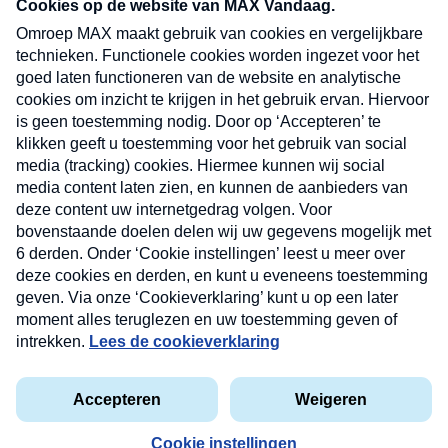
nieuwsbrief. Elke vrijdag- en dinsdagochtend in
uw mailbox.
Verzend
Nieuwsbrief
Neem hier een gratis abonnement op onze
nieuwsbrief. Elke vrijdag- en dinsdagochtend in uw
mailbox.
Contact
Algemene voorwaarden
Privacyverklaring
Cookieverklaring
Kwetsbaarheid melden
privacyverklaring
Copyright © 2026 MAX Vandaag -
Omroep MAX