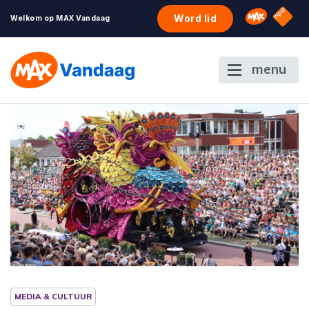
NPO S
Omroep 
Word lid
Welkom op MAX Vandaag
menu
MEDIA & CULTUUR