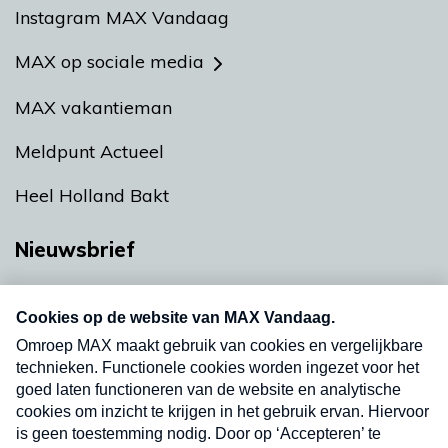
Instagram MAX Vandaag
MAX op sociale media
MAX vakantieman
Meldpunt Actueel
Heel Holland Bakt
Nieuwsbrief
Neem hier een gratis abonnement op onze
nieuwsbrief. Elke vrijdag- en dinsdagochtend in
uw mailbox.
Verzend