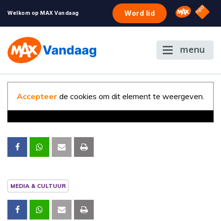
NPO S
Omroep 
Word lid
Welkom op MAX Vandaag
menu
Accepteer
de cookies om dit element te weergeven.
MEDIA & CULTUUR