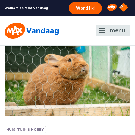
NPO S
Omroep 
Word lid
Welkom op MAX Vandaag
menu
HUIS, TUIN & HOBBY