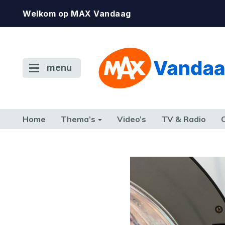
Welkom op MAX Vandaag
menu
Home
Thema’s
Video’s
TV & Radio
CONSUMENT
ETEN & DRINKEN
FAMILIE & RELATIE
GELD, W
TERUG NAAR TOEN