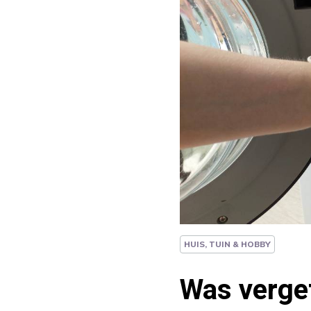
HUIS, TUIN & HOBBY
Was verget