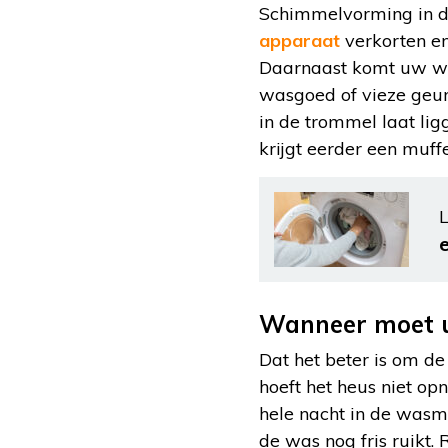
Schimmelvorming in d
apparaat
verkorten en
Daarnaast komt uw was
wasgoed of vieze geur
in de trommel laat lig
krijgt eerder een muff
L
Wanneer moet u
Dat het beter is om de
hoeft het heus niet op
hele nacht in de wasma
de was nog fris ruikt.