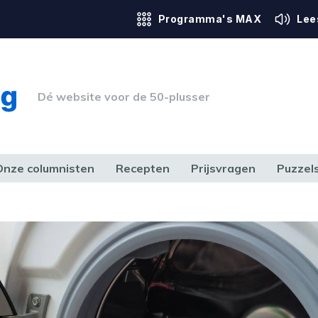
Programma's MAX
Lee
Dé website voor de 50-plusser
Onze columnisten
Recepten
Prijsvragen
Puzzel
ERK & RECHT
GEZONDHEID & SPORT
HUIS, TUIN & HOBBY
MEDIA & 