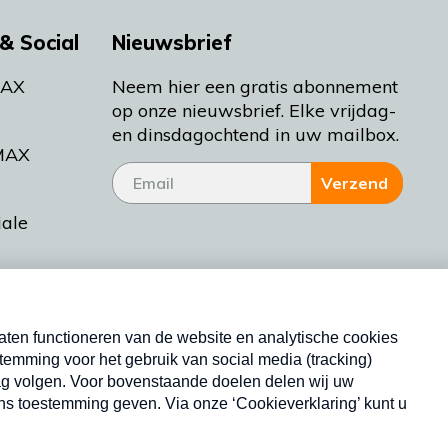
& Social
Nieuwsbrief
MAX
Neem hier een gratis abonnement
op onze nieuwsbrief. Elke vrijdag-
en dinsdagochtend in uw mailbox.
MAX
Verzend
iale
tieman
ctueel
Nieuwsbrief
d Bakt
Neem hier een gratis abonnement op onze
nieuwsbrief. Elke vrijdag- en dinsdagochtend in uw
mailbox.