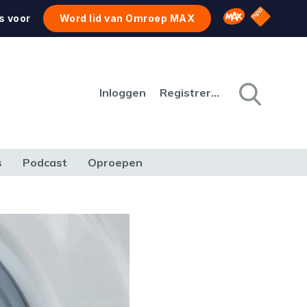
NPO Star
Omroep MAX
s voor
Word lid van Omroep MAX
Inloggen
Registreren
s
Podcast
Oproepen
CULTUUR
NATUUR & MILIEU
REIZEN & VERKEER