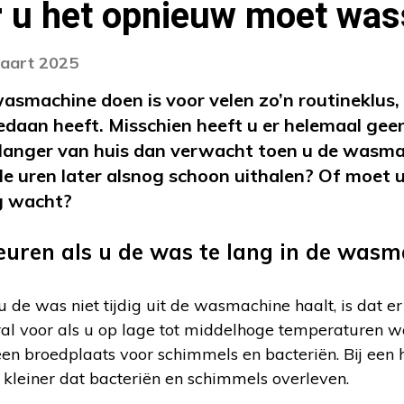
r u het opnieuw moet wa
maart 2025
wasmachine doen is voor velen zo’n routineklus,
edaan heeft. Misschien heeft u er helemaal gee
 u langer van huis dan verwacht toen u de wasm
le uren later alsnog schoon uithalen? Of moet
ng wacht?
uren als u de was te lang in de wasm
s u de was niet tijdig uit de wasmachine haalt, is dat
ral voor als u op lage tot middelhoge temperaturen w
n broedplaats voor schimmels en bacteriën. Bij een 
 kleiner dat bacteriën en schimmels overleven.