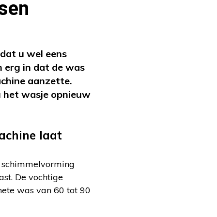
ssen
 dat u wel eens
n erg in dat de was
achine aanzette.
 u het wasje opnieuw
achine laat
 er schimmelvorming
ast. De vochtige
hete was van 60 tot 90