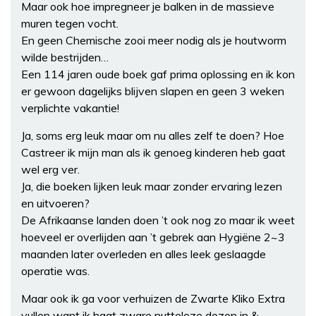
Maar ook hoe impregneer je balken in de massieve
muren tegen vocht.
En geen Chemische zooi meer nodig als je houtworm
wilde bestrijden…
Een 114 jaren oude boek gaf prima oplossing en ik kon
er gewoon dagelijks blijven slapen en geen 3 weken
verplichte vakantie!
Ja, soms erg leuk maar om nu alles zelf te doen? Hoe
Castreer ik mijn man als ik genoeg kinderen heb gaat
wel erg ver.
Ja, die boeken lijken leuk maar zonder ervaring lezen
en uitvoeren?
De Afrikaanse landen doen ’t ook nog zo maar ik weet
hoeveel er overlijden aan ’t gebrek aan Hygiëne 2~3
maanden later overleden en alles leek geslaagde
operatie was.
Maar ook ik ga voor verhuizen de Zwarte Kliko Extra
vullen want ik haat zware nutteloze dozen in &