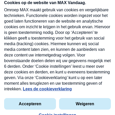
nieuwsbrief. Elke vrijdag- en dinsdagochtend in
uw mailbox.
Verzend
Nieuwsbrief
Neem hier een gratis abonnement op onze
nieuwsbrief. Elke vrijdag- en dinsdagochtend in uw
mailbox.
Contact
Algemene voorwaarden
Privacyverklaring
Cookieverklaring
Kwetsbaarheid melden
privacyverklaring
Copyright © 2026 MAX Vandaag -
Omroep MAX