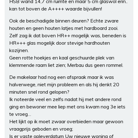
HSB wand 14,7 cm ruimte en maar 5 cm glaswol erin..
kan tot boven de A++++ waarde bijvullen!
Ook de beschadigde binnen deuren? Echte zware
houten en geen houten latjes met hardboard zooi.
Zelf zag ik dat boven HR++ mogelijk was, beneden is
HR+++ glas mogelijk door stevige hardhouten
kozijnen.
Geen rotte hoekjes en kaal geschuurde plek van
klemmende raam liet zien; Merbau dus geen rommel.
De makelaar had nog een afspraak maar ik was
halverwege, niet mijn probleem en als hij denkt 20
minuten snel rond gelopen?
Ik noteerde veel en zelfs nadat hij met andere rond
ging en bewoner mee liep met ons kwam nog 3e iets
te vroeg…
Het lijkt op ik moet zwaar overbieden maar gewoon
vraagprijs geboden en vroeg;
Is er vaste opleverdatum Uw nieuwe woning of