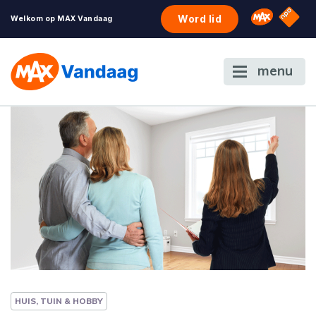
NPO S
Omroep 
Word lid
Welkom op MAX Vandaag
menu
HUIS, TUIN & HOBBY