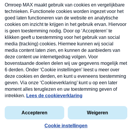
uw mailbox.
Verzend
Nieuwsbrief
Neem hier een gratis abonnement op onze
nieuwsbrief. Elke vrijdag- en dinsdagochtend in uw
mailbox.
Contact
Algemene voorwaarden
Privacyverklaring
Cookieverklaring
Kwetsbaarheid melden
privacyverklaring
Copyright © 2026 MAX Vandaag -
Omroep MAX