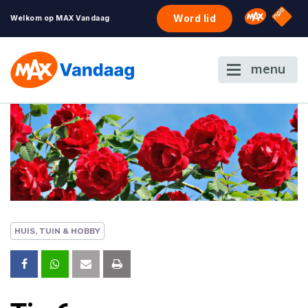
NPO S
Omroep 
Word lid
Welkom op MAX Vandaag
menu
HUIS, TUIN & HOBBY