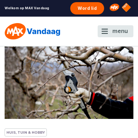
NPO S
Omroep 
Word lid
Welkom op MAX Vandaag
menu
HUIS, TUIN & HOBBY