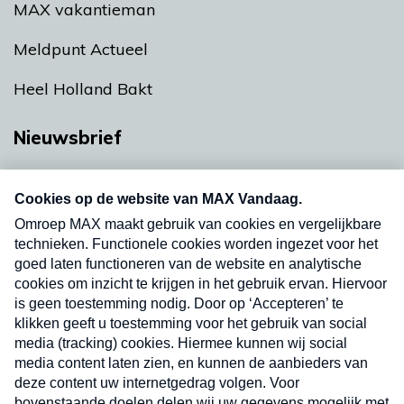
MAX vakantieman
Meldpunt Actueel
Heel Holland Bakt
Nieuwsbrief
Neem hier een gratis abonnement op onze
nieuwsbrief. Elke vrijdag- en dinsdagochtend in
uw mailbox.
Verzend