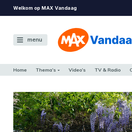
Welkom op MAX Vandaag
menu
Home
Thema’s
Video’s
TV & Radio
CONSUMENT
ETEN & DRINKEN
FAMILIE & RELATIE
GELD, W
TERUG NAAR TOEN