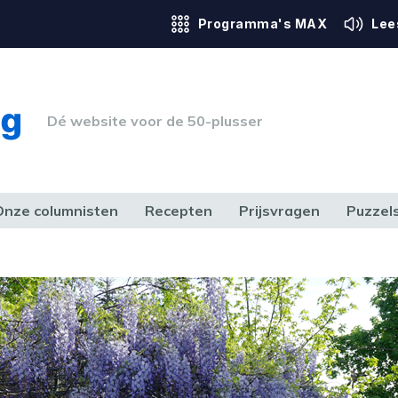
Programma's MAX
Lee
Dé website voor de 50-plusser
Onze columnisten
Recepten
Prijsvragen
Puzzel
ERK & RECHT
GEZONDHEID & SPORT
HUIS, TUIN & HOBBY
MEDIA & 