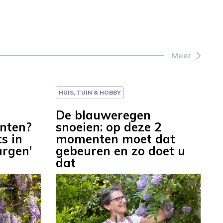
Meer
HUIS, TUIN & HOBBY
De blauweregen
anten?
snoeien: op deze 2
ts in
momenten moet dat
urgen’
gebeuren en zo doet u
dat