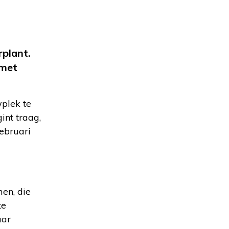
rplant.
 met
plek te
int traag,
februari
en, die
te
aar