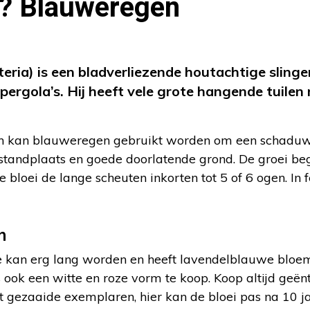
g? Blauweregen
ria) is een bladverliezende houtachtige slinge
 pergola’s. Hij heeft vele grote hangende tuilen
eren kan blauweregen gebruikt worden om een schaduw
andplaats en goede doorlatende grond. De groei beg
e bloei de lange scheuten inkorten tot 5 of 6 ogen. In 
n
e kan erg lang worden en heeft lavendelblauwe bloem
ook een witte en roze vorm te koop. Koop altijd geën
t gezaaide exemplaren, hier kan de bloei pas na 10 j