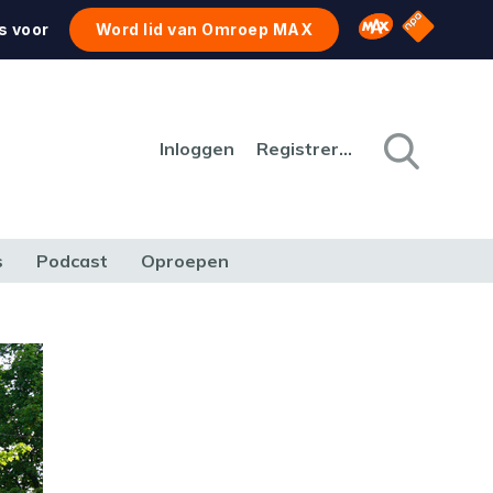
NPO Star
Omroep MAX
s voor
Word lid van Omroep MAX
Inloggen
Registreren
s
Podcast
Oproepen
CULTUUR
NATUUR & MILIEU
REIZEN & VERKEER