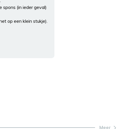
.
 spons (in ieder geval)
et op een klein stukje).
Meer