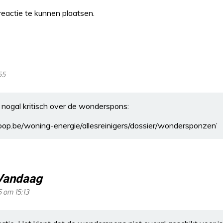
eactie te kunnen plaatsen.
55
nogal kritisch over de wonderspons:
op.be/woning-energie/allesreinigers/dossier/wondersponzen’
Vandaag
5 om 15:13