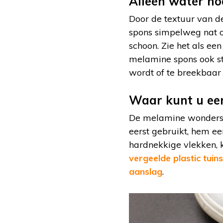
Alleen water no
Door de textuur van 
spons simpelweg nat o
schoon. Zie het als ee
melamine spons ook stee
wordt of te breekbaar 
Waar kunt u ee
De melamine wonderspo
eerst gebruikt, hem ee
hardnekkige vlekken, k
vergeelde plastic tuin
aanslag
.