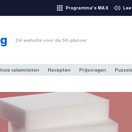
Programma's MAX
Lee
Dé website voor de 50-plusser
Onze columnisten
Recepten
Prijsvragen
Puzzel
ERK & RECHT
GEZONDHEID & SPORT
HUIS, TUIN & HOBBY
MEDIA & 