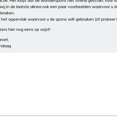
tie. Het klopt dat de wonderspons niet overal geschikt voor is
j in de laatste alinea ook een paar voorbeelden waarvoor u de
ebruiken.
p het oppervlak waarvoor u de spons wilt gebruiken (of probeer h
zers hier nog eens op wijst!
roet,
andaag