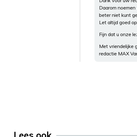
Dank voor uw reac
Daarom noemen wi
beter niet kunt g
Let altijd goed o
Fijn dat u onze le
Met vriendelijke g
redactie MAX V
Lees ook