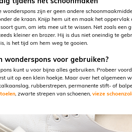
dig tijdens het schoonmaken
de wonderspons zijn er geen andere schoonmaakmidde
nder de kraan. Knijp hem uit en maak het oppervlak 
n soort gum, om iets mee uit te wissen. Net zoals een
ds kleiner en brozer. Hij is dus niet oneindig te gebr
is, is het tijd om hem weg te gooien.
n wonderspons voor gebruiken?
ns kunt u voor bijna alles gebruiken. Probeer voord
rst uit op een klein hoekje. Maar over het algemeen w
alkaanslag, rubberstrepen, permanente stift- of balpe
stoelen
, zwarte strepen van schoenen,
vieze schoenzol