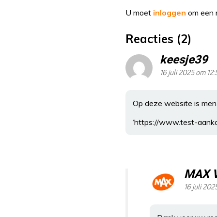
U moet
inloggen
om een r
Reacties (2)
keesje39
16 juli 2025 om 12:
Op deze website is men 
‘https://www.test-aanko
MAX 
16 juli 202