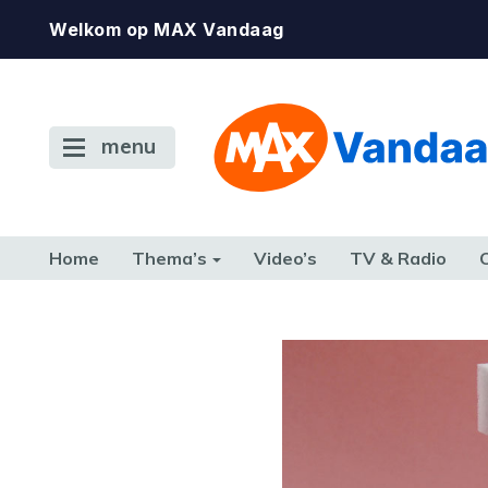
Welkom op MAX Vandaag
menu
Home
Thema’s
Video’s
TV & Radio
CONSUMENT
ETEN & DRINKEN
FAMILIE & RELATIE
GELD, W
TERUG NAAR TOEN