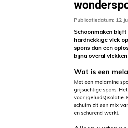
wondersp
Publicatiedatum: 12 ju
Schoonmaken blijft 
hardnekkige vlek op 
spons dan een oplo
bijna overal vlekken
Wat is een mel
Met een melamine spon
grijsachtige spons. He
voor (geluids)isolatie
schuim zit een mix van
en schurend werkt.