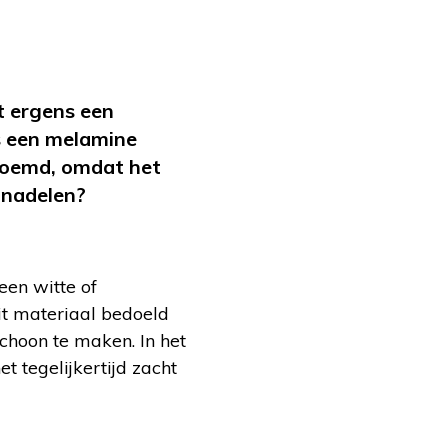
t ergens een
is een melamine
noemd, omdat het
n nadelen?
en witte of
it materiaal bedoeld
schoon te maken. In het
t tegelijkertijd zacht