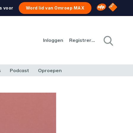
NPO Star
Omroep MAX
s voor
Word lid van Omroep MAX
Inloggen
Registreren
s
Podcast
Oproepen
CULTUUR
NATUUR & MILIEU
REIZEN & VERKEER