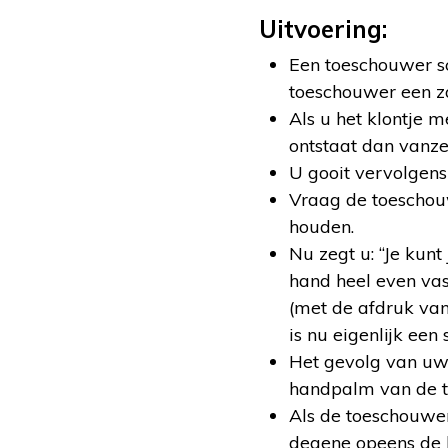
Uitvoering:
Een toeschouwer sch
toeschouwer een za
Als u het klontje 
ontstaat dan vanze
U gooit vervolgens 
Vraag de toeschouw
houden.
Nu zegt u: “Je kunt
hand heel even vas
(met de afdruk va
is nu eigenlijk een
Het gevolg van uw 
handpalm van de to
Als de toeschouwer
degene opeens de l