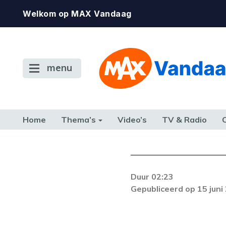
Welkom op MAX Vandaag
menu
Home
Thema’s
Video’s
TV & Radio
CONSUMENT
ETEN & DRINKEN
FAMILIE & RELATIE
GELD, W
TERUG NAAR TOEN
Duur 02:23
Gepubliceerd op 15 juni