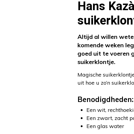
Hans Kazàn
suikerklon
Altijd al willen we
komende weken legt
goed uit te voeren 
suikerklontje.
Magische suikerklontje
uit hoe u zo’n suikerk
Benodigdheden:
Een wit, rechthoeki
Een zwart, zacht po
Een glas water