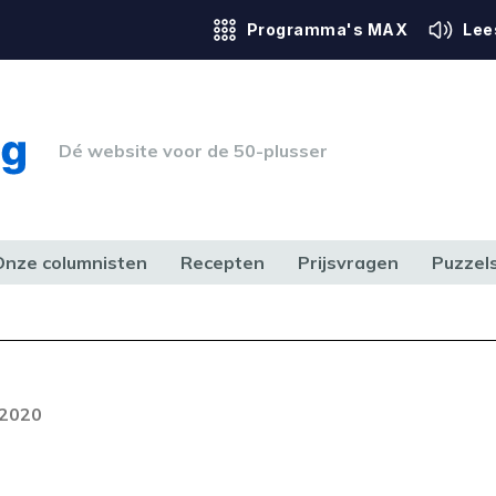
Programma's MAX
Lee
Dé website voor de 50-plusser
Onze columnisten
Recepten
Prijsvragen
Puzzel
ERK & RECHT
GEZONDHEID & SPORT
HUIS, TUIN & HOBBY
MEDIA & 
 2020