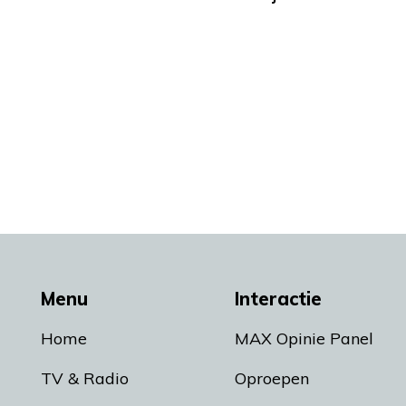
Menu
Interactie
Home
MAX Opinie Panel
TV & Radio
Oproepen