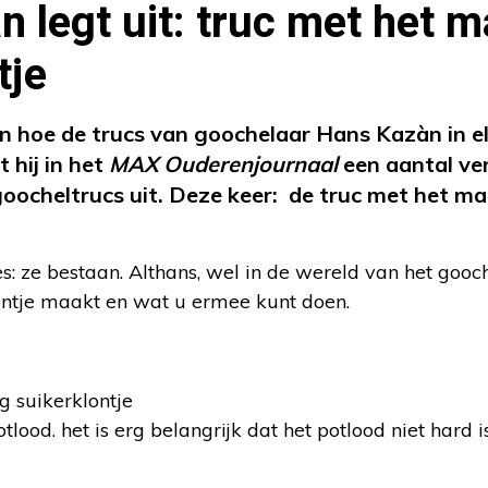
 legt uit: truc met het 
tje
ten hoe de trucs van goochelaar Hans Kazàn in e
 hij in het
MAX Ouderenjournaal
een aantal ve
goocheltrucs uit. Deze keer: de truc met het m
s: ze bestaan. Althans, wel in de wereld van het gooc
lontje maakt en wat u ermee kunt doen.
g suikerklontje
tlood. het is erg belangrijk dat het potlood niet hard i