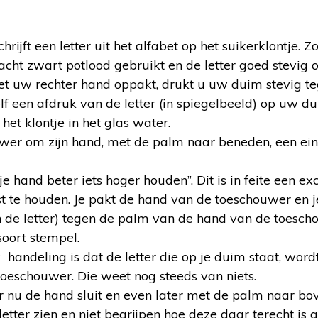
rijft een letter uit het alfabet op het suikerklontje. Z
cht zwart potlood gebruikt en de letter goed stevig op
met uw rechter hand oppakt, drukt u uw duim stevig teg
lf een afdruk van de letter (in spiegelbeeld) op uw d
het klontje in het glas water.
er om zijn hand, met de palm naar beneden, een ein
 je hand beter iets hoger houden”. Dit is in feite een e
t te houden. Je pakt de hand van de toeschouwer en j
n de letter) tegen de palm van de hand van de toesc
 soort stempel.
handeling is dat de letter die op je duim staat, word
eschouwer. Die weet nog steeds van niets.
 nu de hand sluit en even later met de palm naar bo
etter zien en niet begrijpen hoe deze daar terecht is