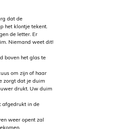
org dat de
 het klontje tekent.
en de letter. Er
uim. Niemand weet dit!
d boven het glas te
xcuus om zijn of haar
e zorgt dat je duim
houwer drukt. Uw duim
t afgedrukt in de
ven weer opent zal
 gekomen.