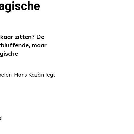
magische
lkaar zitten? De
rbluffende, maar
agische
helen. Hans Kazàn legt
s!