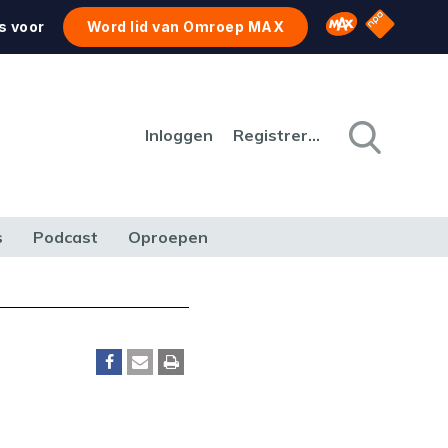
NPO Star
Omroep MAX
s voor
Word lid van Omroep MAX
Inloggen
Registreren
s
Podcast
Oproepen
CULTUUR
NATUUR & MILIEU
REIZEN & VERKEER