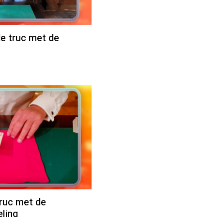
de truc met de
truc met de
eling