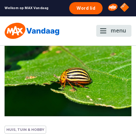
NPO S
Omroep 
Word lid
Welkom op MAX Vandaag
menu
HUIS, TUIN & HOBBY