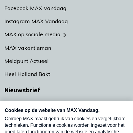
Facebook MAX Vandaag
Instagram MAX Vandaag
MAX op sociale media
MAX vakantieman
Meldpunt Actueel
Heel Holland Bakt
Nieuwsbrief
Neem hier een gratis abonnement op onze
nieuwsbrief. Elke vrijdag- en dinsdagochtend in
uw mailbox.
Verzend