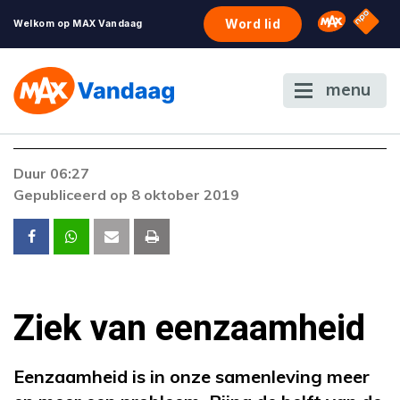
NPO S
Omroep 
Word lid
Welkom op MAX Vandaag
menu
Foutcode 403
Duur 06:27
De gewenste stream is op dit moment niet
Gepubliceerd op 8 oktober 2019
beschikbaar. Als het probleem zich blijft
voordoen, neem dan contact op met onze
klantenservice.
Ziek van eenzaamheid
Eenzaamheid is in onze samenleving meer