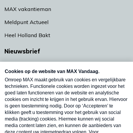
MAX vakantieman
Meldpunt Actueel
Heel Holland Bakt
Nieuwsbrief
Neem hier een gratis abonnement op onze
nieuwsbrief. Elke vrijdag- en dinsdagochtend in
uw mailbox.
Verzend