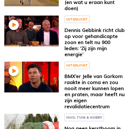
(en wat u eraan kunt
doen)
UITGELICHT
Dennis Gebbink richt club
op voor gehandicapte
zoon en telt nu 900
leden: ‘Zij zijn mijn
energie’
UITGELICHT
BMX’er Jelle van Gorkom
raakte in coma en zou
nooit meer kunnen lopen
en praten, maar heeft nu
zijn eigen
revalidatiecentrum
HUIS, TUIN & HOBBY
Nog geen kerstboom in