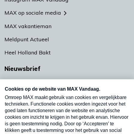
MAX op sociale media
MAX vakantieman
Meldpunt Actueel
Heel Holland Bakt
Nieuwsbrief
Neem hier een gratis abonnement op onze
nieuwsbrief. Elke vrijdag- en dinsdagochtend in
uw mailbox.
Verzend