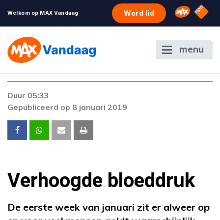
NPO S
Omroep 
Word lid
Welkom op MAX Vandaag
menu
Foutcode 403
Duur 05:33
De gewenste stream is op dit moment niet
Gepubliceerd op 8 januari 2019
beschikbaar. Als het probleem zich blijft
voordoen, neem dan contact op met onze
klantenservice.
Verhoogde bloeddruk
De eerste week van januari zit er alweer op