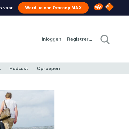
NPO Star
Omroep MAX
s voor
Word lid van Omroep MAX
Inloggen
Registreren
s
Podcast
Oproepen
CULTUUR
NATUUR & MILIEU
REIZEN & VERKEER