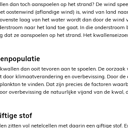
len dan toch aanspoelen op het strand? De wind spee
 het oostenwind (aflandige wind) is, wind van land naar
ovenste laag van het water wordt dan door de wind v
erstroom naar het land toe gaat. In die onderstroom 
g dat ze aanspoelen op het strand. Het kwallenseizoen 
lenpopulatie
 kwallen dan ooit tevoren aan te spoelen. De oorzaak
 door klimaatverandering en overbevissing. Door de
lankton te vinden. Dat zijn precies de factoren waarb
or overbevissing de natuurlijke vijand van de kwal, de
ftige stof
en zitten vol netelcellen met daarin een giftige stof. 