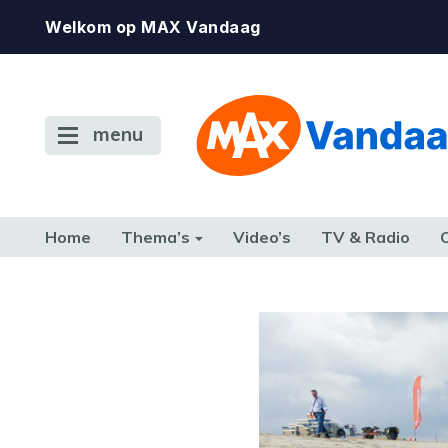
Welkom op MAX Vandaag
menu
Home
Thema’s
Video’s
TV & Radio
CONSUMENT
ETEN & DRINKEN
FAMILIE & RELATIE
GELD, W
TERUG NAAR TOEN