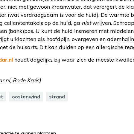
er, niet met gewoon kraanwater, dat verergert de kla
r (wat verdraagzaam is voor de huid). De warmte br
og cellen/tentakels op de huid, ga
niet
wrijven. Schraap
 een (bank)pas. U kunt de huid insmeren met middelen
Krijgt u klachten als hoofdpijn, overgeven en ademha
met de huisarts. Dit kan duiden op een allergische reac
ar.nl
houdt dagelijks bij waar zich de meeste kwall
r.nl, Rode Kruis)
et
oostenwind
strand
eactie te kunnen plaatsen.