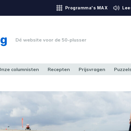
Programma's MAX
Lee
Dé website voor de 50-plusser
Onze columnisten
Recepten
Prijsvragen
Puzzel
ERK & RECHT
GEZONDHEID & SPORT
HUIS, TUIN & HOBBY
MEDIA & 