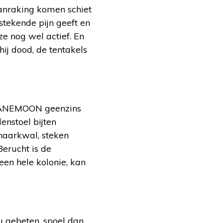
 aanraking komen schiet
 stekende pijn geeft en
 ze nog wel actief. En
hij dood, de tentakels
ng ANEMOON geenzins
nstoel bijten
haarkwal, steken
Berucht is de
een hele kolonie, kan
 u gebeten, spoel dan