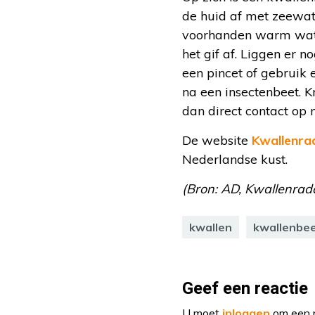
de huid af met zeewat
voorhanden warm wate
het gif af. Liggen er n
een pincet of gebruik
na een insectenbeet. 
dan direct contact op 
De website
Kwallenrad
Nederlandse kust.
(Bron: AD, Kwallenrada
kwallen
kwallenbe
Geef een reactie
U moet
inloggen
om een r