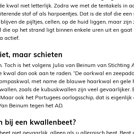
 de kwal niet letterlijk. Zodra we met de tentakels in
riterende stof af als harpoentjes. Dat is de stof die een
blijven de pijltjes, cellen, op de huid liggen, maar zijn
die op het strand ligt binnen enkele uren uit en gaat 
 actief.
iet, maar schieten
ten. Toch is het volgens Julia van Beinum van Stichti
 kwal dan ook aan te raden. “De oorkwal en zeepadde
e Kompaskwal, met name de blauwe haarkwal en gele 
kwallen, zoals de kubuskwallen zijn veel gevaarlijker. 
Maar ook het Portugees oorlogsschip, dat is eigenlijk 
s Van Beinum tegen het AD.
 bij een kwallenbeet?
eet niet gevaarlijk, alleen als u allergisch bent. Bent