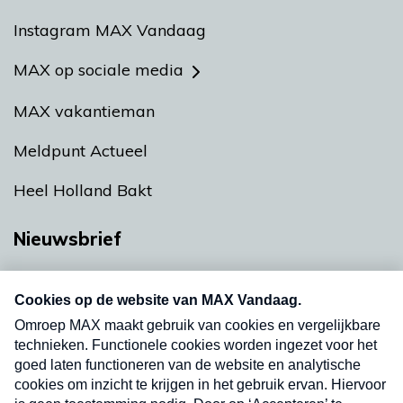
Instagram MAX Vandaag
MAX op sociale media
MAX vakantieman
Meldpunt Actueel
Heel Holland Bakt
Nieuwsbrief
Neem hier een gratis abonnement op onze
nieuwsbrief. Elke vrijdag- en dinsdagochtend in
uw mailbox.
Verzend