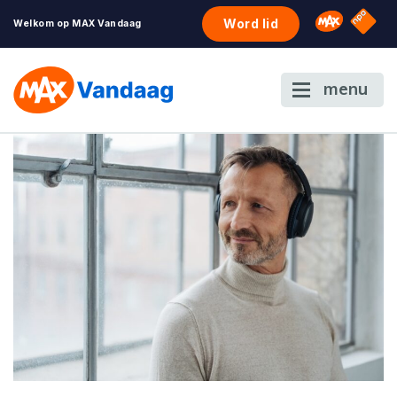
NPO S
Omroep 
Word lid
Welkom op MAX Vandaag
menu