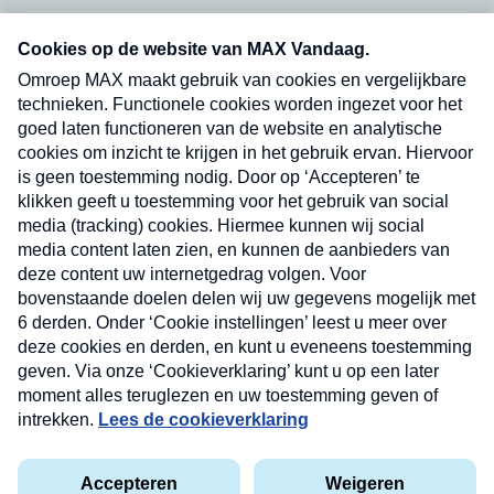
Neem hier een gratis abonnement op onze
nieuwsbrief. Elke vrijdag- en dinsdagochtend in
uw mailbox.
Verzend
Nieuwsbrief
Neem hier een gratis abonnement op onze
nieuwsbrief. Elke vrijdag- en dinsdagochtend in uw
mailbox.
Contact
Algemene voorwaarden
Privacyverklaring
Cookieverklaring