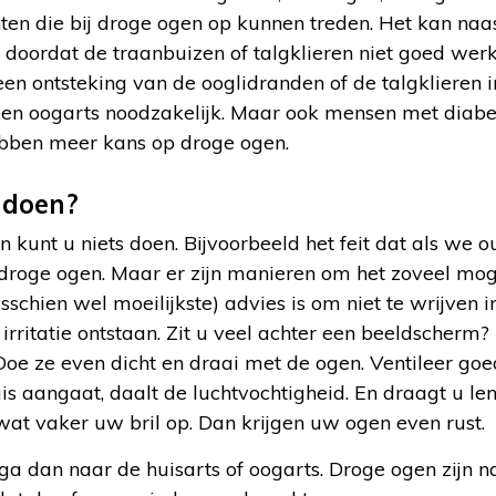
ten die bij droge ogen op kunnen treden. Het kan n
 doordat de traanbuizen of talgklieren niet goed wer
 een ontsteking van de ooglidranden of de talgklieren i
en oogarts noodzakelijk. Maar ook mensen met diab
ben meer kans op droge ogen.
 doen?
kunt u niets doen. Bijvoorbeeld het feit dat als we 
 droge ogen. Maar er zijn manieren om het zoveel mog
isschien wel moeilijkste) advies is om niet te wrijven 
rritatie ontstaan. Zit u veel achter een beeldscherm?
oe ze even dicht en draai met de ogen. Ventileer goed
uis aangaat, daalt de luchtvochtigheid. En draagt u le
at vaker uw bril op. Dan krijgen uw ogen even rust.
ga dan naar de huisarts of oogarts. Droge ogen zijn 