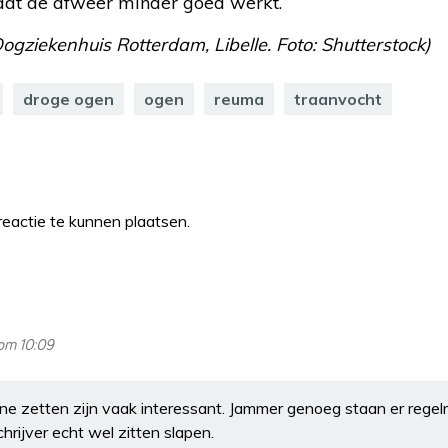
dat de afweer minder goed werkt.
Oogziekenhuis Rotterdam, Libelle. Foto: Shutterstock)
droge ogen
ogen
reuma
traanvocht
eactie te kunnen plaatsen.
om 10:09
online zetten zijn vaak interessant. Jammer genoeg staan er regel
hrijver echt wel zitten slapen.