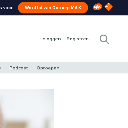
NPO Star
Omroep MAX
s voor
Word lid van Omroep MAX
Inloggen
Registreren
s
Podcast
Oproepen
CULTUUR
NATUUR & MILIEU
REIZEN & VERKEER