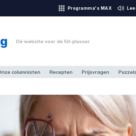
Programma's MAX
Lee
Dé website voor de 50-plusser
Onze columnisten
Recepten
Prijsvragen
Puzzel
ERK & RECHT
GEZONDHEID & SPORT
HUIS, TUIN & HOBBY
MEDIA & 