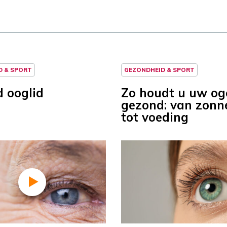
D & SPORT
GEZONDHEID & SPORT
d ooglid
Zo houdt u uw og
gezond: van zonne
tot voeding