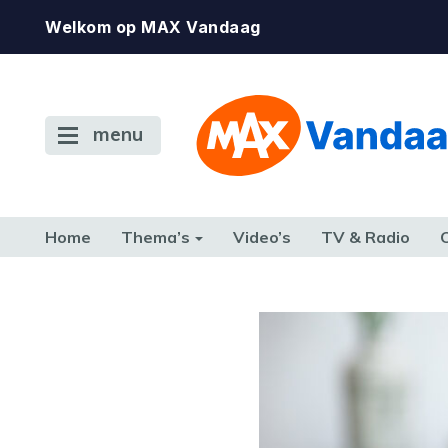
Welkom op MAX Vandaag
menu
Home
Thema’s
Video’s
TV & Radio
CONSUMENT
ETEN & DRINKEN
FAMILIE & RELATIE
GELD, W
TERUG NAAR TOEN