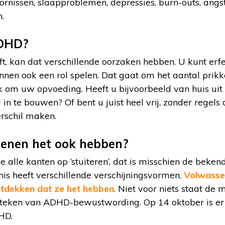
rnissen, slaapproblemen, depressies, burn-outs, angs
.
ADHD?
 kan dat verschillende oorzaken hebben. U kunt erfeli
nen ook een rol spelen. Dat gaat om het aantal prikk
ook om uw opvoeding. Heeft u bijvoorbeeld van huis u
 in te bouwen? Of bent u juist heel vrij, zonder regel
erschil maken.
enen het ook hebben?
e alle kanten op ‘stuiteren’, dat is misschien de bek
is heeft verschillende verschijningsvormen.
Volwasse
 ontdekken dat ze het hebben
. Niet voor niets staat de
t teken van ADHD-bewustwording. Op 14 oktober is er 
HD.