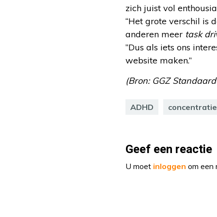
zich juist vol enthousi
“Het grote verschil is
anderen meer
task dr
”Dus als iets ons inte
website maken.”
(Bron: GGZ Standaarden
ADHD
concentrati
Geef een reactie
U moet
inloggen
om een r