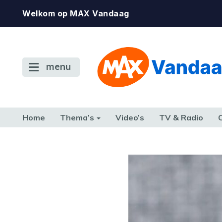
Welkom op MAX Vandaag
menu
Home
Thema’s
Video’s
TV & Radio
CONSUMENT
ETEN & DRINKEN
FAMILIE & RELATIE
GELD, W
TERUG NAAR TOEN