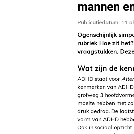
mannen en
Publicatiedatum: 11 
Ogenschijnlijk simp
rubriek Hoe zit het
vraagstukken. Deze
Wat zijn de ke
ADHD staat voor
Atten
kenmerken van ADHD: c
grofweg 3 hoofdvormen
moeite hebben met con
druk gedrag. De laats
vorm van ADHD hebben,
Ook in sociaal opzich