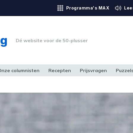
Programma's MAX
Lee
Dé website voor de 50-plusser
Onze columnisten
Recepten
Prijsvragen
Puzzel
ERK & RECHT
GEZONDHEID & SPORT
HUIS, TUIN & HOBBY
MEDIA & 