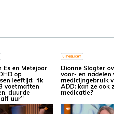
UITGELICHT
n Es en Metejoor
Dionne Slagter ov
ADHD op
voor- en nadelen
en leeftijd: “Ik
medicijngebruik 
3 voetmatten
ADD: kan ze ook 
n, duurde
medicatie?
alf uur”