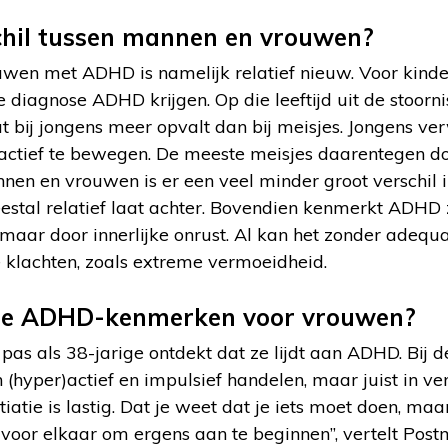
chil tussen mannen en vrouwen?
wen met ADHD is namelijk relatief nieuw. Voor kinde
 diagnose ADHD krijgen. Op die leeftijd uit de stoornis
at bij jongens meer opvalt dan bij meisjes. Jongens 
 actief te bewegen. De meeste meisjes daarentegen do
en en vrouwen is er een veel minder groot verschil i
tal relatief laat achter. Bovendien kenmerkt ADHD zi
, maar door innerlijke onrust. Al kan het zonder adeq
e klachten, zoals extreme vermoeidheid.
che ADHD-kenmerken voor vrouwen?
pas als 38-jarige ontdekt dat ze lijdt aan ADHD. Bij
in (hyper)actief en impulsief handelen, maar juist in 
tiatie is lastig. Dat je weet dat je iets moet doen, maa
et voor elkaar om ergens aan te beginnen”, vertelt Post