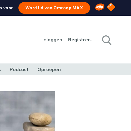
NPO Star
Omroep MAX
s voor
Word lid van Omroep MAX
Inloggen
Registreren
s
Podcast
Oproepen
CULTUUR
NATUUR & MILIEU
REIZEN & VERKEER