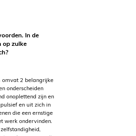
woorden. In de
n op zulke
ch?
m omvat 2 belangrijke
en onderscheiden
d onoplettend zijn en
lsief en uit zich in
nen die een ernstige
et werk ondervinden.
zelfstandigheid,