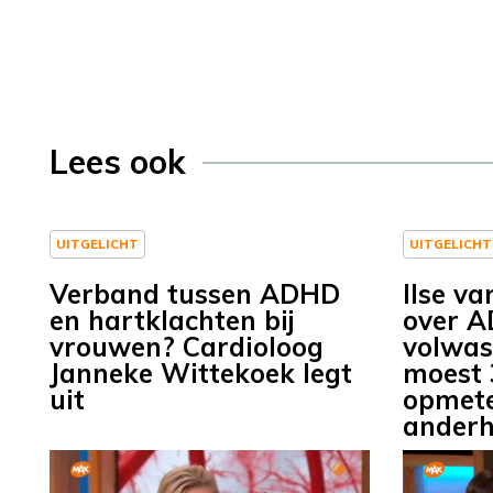
Lees ook
UITGELICHT
UITGELICHT
Verband tussen ADHD
Ilse va
en hartklachten bij
over 
vrouwen? Cardioloog
volwass
Janneke Wittekoek legt
moest 
uit
opmete
anderh