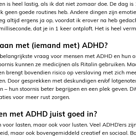
n is heel lastig, als ik dat niet zomaar doe. De dag is
ik geen goede routines heb. Andere dingen zijn emotie
eg altijd ergens ja op, voordat ik erover na heb gedach
lliseconde, dat je in 1 keer ontploft. Het is heel verm
gaan met (iemand met) ADHD?
lerbelangrijkste vraag voor mensen met ADHD en hun o
oornis kunnen ze medicijnen als Ritalin gebruiken. Maa
 en brengt bovendien risico op verslaving met zich me
en. Door gesprekken met deskundigen en/of lotgeno
– hun stoornis beter begrijpen en een plek geven. Dit
aties voor meer rust zorgen.
en met ADHD juist goed in?
 voor lasten, maar ook voor lusten. Veel ADHD’ers zij
eleid, maar ook bovengemiddeld creatief en sociaal. 