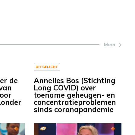
Meer
UITGELICHT
er de
Annelies Bos (Stichting
 van
Long COVID) over
voor
toename geheugen- en
zonder
concentratieproblemen
sinds coronapandemie